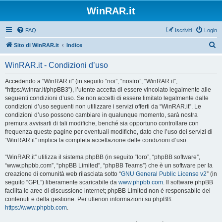
WinRAR.it
FAQ
Iscriviti
Login
C
Sito di WinRAR.it
Indice
e
WinRAR.it - Condizioni d’uso
r
c
Accedendo a “WinRAR.it” (in seguito “noi”, “nostro”, “WinRAR.it”,
“https://winrar.it/phpBB3”), l’utente accetta di essere vincolato legalmente alle
a
seguenti condizioni d’uso. Se non accetti di essere limitato legalmente dalle
condizioni d’uso seguenti non utilizzare i servizi offerti da “WinRAR.it”. Le
condizioni d’uso possono cambiare in qualunque momento, sarà nostra
premura avvisarti di tali modifiche, benché sia opportuno controllare con
frequenza queste pagine per eventuali modifiche, dato che l’uso dei servizi di
“WinRAR.it” implica la completa accettazione delle condizioni d’uso.
“WinRAR.it” utilizza il sistema phpBB (in seguito “loro”, “phpBB software”,
“www.phpbb.com”, “phpBB Limited”, “phpBB Teams”) che è un software per la
creazione di comunità web rilasciata sotto “
GNU General Public License v2
” (in
seguito “GPL”) liberamente scaricabile da
www.phpbb.com
. Il software phpBB
facilita le aree di discussione internet; phpBB Limited non è responsabile dei
contenuti e della gestione. Per ulteriori informazioni su phpBB:
https://www.phpbb.com
.