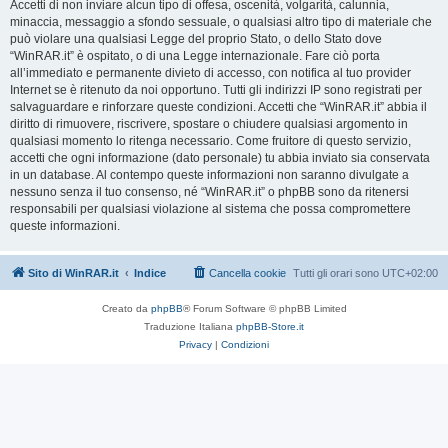
Accetti di non inviare alcun tipo di offesa, oscenità, volgarità, calunnia,
minaccia, messaggio a sfondo sessuale, o qualsiasi altro tipo di materiale che
può violare una qualsiasi Legge del proprio Stato, o dello Stato dove
“WinRAR.it” è ospitato, o di una Legge internazionale. Fare ciò porta
all’immediato e permanente divieto di accesso, con notifica al tuo provider
Internet se è ritenuto da noi opportuno. Tutti gli indirizzi IP sono registrati per
salvaguardare e rinforzare queste condizioni. Accetti che “WinRAR.it” abbia il
diritto di rimuovere, riscrivere, spostare o chiudere qualsiasi argomento in
qualsiasi momento lo ritenga necessario. Come fruitore di questo servizio,
accetti che ogni informazione (dato personale) tu abbia inviato sia conservata
in un database. Al contempo queste informazioni non saranno divulgate a
nessuno senza il tuo consenso, né “WinRAR.it” o phpBB sono da ritenersi
responsabili per qualsiasi violazione al sistema che possa compromettere
queste informazioni.
Sito di WinRAR.it
Indice
Cancella cookie
Tutti gli orari sono
UTC+02:00
Creato da
phpBB
® Forum Software © phpBB Limited
Traduzione Italiana
phpBB-Store.it
Privacy
|
Condizioni