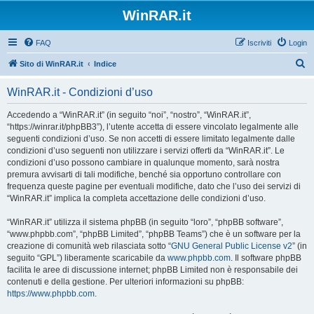
WinRAR.it
FAQ
Iscriviti
Login
C
Sito di WinRAR.it
Indice
e
WinRAR.it - Condizioni d’uso
r
c
Accedendo a “WinRAR.it” (in seguito “noi”, “nostro”, “WinRAR.it”,
“https://winrar.it/phpBB3”), l’utente accetta di essere vincolato legalmente alle
a
seguenti condizioni d’uso. Se non accetti di essere limitato legalmente dalle
condizioni d’uso seguenti non utilizzare i servizi offerti da “WinRAR.it”. Le
condizioni d’uso possono cambiare in qualunque momento, sarà nostra
premura avvisarti di tali modifiche, benché sia opportuno controllare con
frequenza queste pagine per eventuali modifiche, dato che l’uso dei servizi di
“WinRAR.it” implica la completa accettazione delle condizioni d’uso.
“WinRAR.it” utilizza il sistema phpBB (in seguito “loro”, “phpBB software”,
“www.phpbb.com”, “phpBB Limited”, “phpBB Teams”) che è un software per la
creazione di comunità web rilasciata sotto “
GNU General Public License v2
” (in
seguito “GPL”) liberamente scaricabile da
www.phpbb.com
. Il software phpBB
facilita le aree di discussione internet; phpBB Limited non è responsabile dei
contenuti e della gestione. Per ulteriori informazioni su phpBB:
https://www.phpbb.com
.