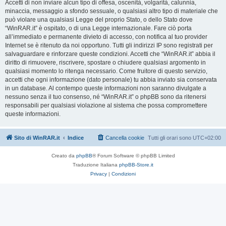
Accetti di non inviare alcun tipo di offesa, oscenità, volgarità, calunnia,
minaccia, messaggio a sfondo sessuale, o qualsiasi altro tipo di materiale che
può violare una qualsiasi Legge del proprio Stato, o dello Stato dove
“WinRAR.it” è ospitato, o di una Legge internazionale. Fare ciò porta
all’immediato e permanente divieto di accesso, con notifica al tuo provider
Internet se è ritenuto da noi opportuno. Tutti gli indirizzi IP sono registrati per
salvaguardare e rinforzare queste condizioni. Accetti che “WinRAR.it” abbia il
diritto di rimuovere, riscrivere, spostare o chiudere qualsiasi argomento in
qualsiasi momento lo ritenga necessario. Come fruitore di questo servizio,
accetti che ogni informazione (dato personale) tu abbia inviato sia conservata
in un database. Al contempo queste informazioni non saranno divulgate a
nessuno senza il tuo consenso, né “WinRAR.it” o phpBB sono da ritenersi
responsabili per qualsiasi violazione al sistema che possa compromettere
queste informazioni.
Sito di WinRAR.it
Indice
Cancella cookie
Tutti gli orari sono
UTC+02:00
Creato da
phpBB
® Forum Software © phpBB Limited
Traduzione Italiana
phpBB-Store.it
Privacy
|
Condizioni