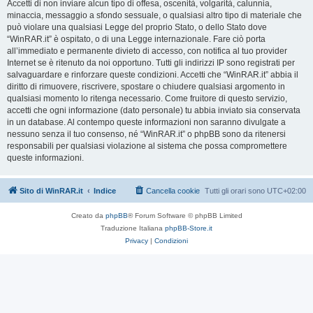
Accetti di non inviare alcun tipo di offesa, oscenità, volgarità, calunnia,
minaccia, messaggio a sfondo sessuale, o qualsiasi altro tipo di materiale che
può violare una qualsiasi Legge del proprio Stato, o dello Stato dove
“WinRAR.it” è ospitato, o di una Legge internazionale. Fare ciò porta
all’immediato e permanente divieto di accesso, con notifica al tuo provider
Internet se è ritenuto da noi opportuno. Tutti gli indirizzi IP sono registrati per
salvaguardare e rinforzare queste condizioni. Accetti che “WinRAR.it” abbia il
diritto di rimuovere, riscrivere, spostare o chiudere qualsiasi argomento in
qualsiasi momento lo ritenga necessario. Come fruitore di questo servizio,
accetti che ogni informazione (dato personale) tu abbia inviato sia conservata
in un database. Al contempo queste informazioni non saranno divulgate a
nessuno senza il tuo consenso, né “WinRAR.it” o phpBB sono da ritenersi
responsabili per qualsiasi violazione al sistema che possa compromettere
queste informazioni.
Sito di WinRAR.it
Indice
Cancella cookie
Tutti gli orari sono
UTC+02:00
Creato da
phpBB
® Forum Software © phpBB Limited
Traduzione Italiana
phpBB-Store.it
Privacy
|
Condizioni