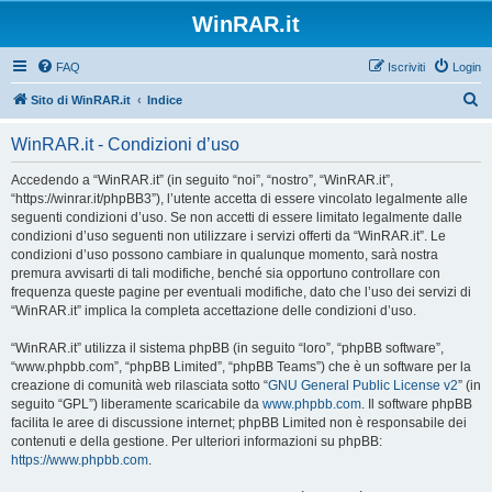
WinRAR.it
FAQ
Iscriviti
Login
C
Sito di WinRAR.it
Indice
e
WinRAR.it - Condizioni d’uso
r
c
Accedendo a “WinRAR.it” (in seguito “noi”, “nostro”, “WinRAR.it”,
“https://winrar.it/phpBB3”), l’utente accetta di essere vincolato legalmente alle
a
seguenti condizioni d’uso. Se non accetti di essere limitato legalmente dalle
condizioni d’uso seguenti non utilizzare i servizi offerti da “WinRAR.it”. Le
condizioni d’uso possono cambiare in qualunque momento, sarà nostra
premura avvisarti di tali modifiche, benché sia opportuno controllare con
frequenza queste pagine per eventuali modifiche, dato che l’uso dei servizi di
“WinRAR.it” implica la completa accettazione delle condizioni d’uso.
“WinRAR.it” utilizza il sistema phpBB (in seguito “loro”, “phpBB software”,
“www.phpbb.com”, “phpBB Limited”, “phpBB Teams”) che è un software per la
creazione di comunità web rilasciata sotto “
GNU General Public License v2
” (in
seguito “GPL”) liberamente scaricabile da
www.phpbb.com
. Il software phpBB
facilita le aree di discussione internet; phpBB Limited non è responsabile dei
contenuti e della gestione. Per ulteriori informazioni su phpBB:
https://www.phpbb.com
.