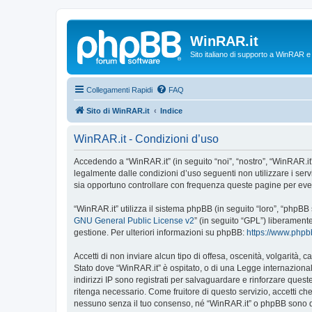
WinRAR.it
Sito italiano di supporto a WinRAR 
Collegamenti Rapidi
FAQ
Sito di WinRAR.it
Indice
WinRAR.it - Condizioni d’uso
Accedendo a “WinRAR.it” (in seguito “noi”, “nostro”, “WinRAR.it”,
legalmente dalle condizioni d’uso seguenti non utilizzare i ser
sia opportuno controllare con frequenza queste pagine per event
“WinRAR.it” utilizza il sistema phpBB (in seguito “loro”, “phpB
GNU General Public License v2
” (in seguito “GPL”) liberament
gestione. Per ulteriori informazioni su phpBB:
https://www.php
Accetti di non inviare alcun tipo di offesa, oscenità, volgarità,
Stato dove “WinRAR.it” è ospitato, o di una Legge internazionale
indirizzi IP sono registrati per salvaguardare e rinforzare quest
ritenga necessario. Come fruitore di questo servizio, accetti c
nessuno senza il tuo consenso, né “WinRAR.it” o phpBB sono da