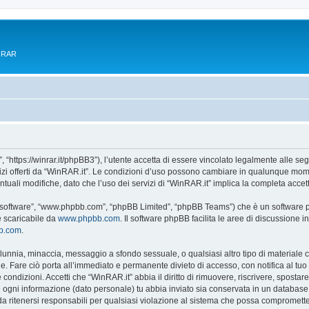
e RAR
 “https://winrar.it/phpBB3”), l’utente accetta di essere vincolato legalmente alle seg
vizi offerti da “WinRAR.it”. Le condizioni d’uso possono cambiare in qualunque mome
uali modifiche, dato che l’uso dei servizi di “WinRAR.it” implica la completa accet
B software”, “www.phpbb.com”, “phpBB Limited”, “phpBB Teams”) che è un software pe
e scaricabile da
www.phpbb.com
. Il software phpBB facilita le aree di discussione
bb.com
.
 calunnia, minaccia, messaggio a sfondo sessuale, o qualsiasi altro tipo di materiale
. Fare ciò porta all’immediato e permanente divieto di accesso, con notifica al tuo pr
e condizioni. Accetti che “WinRAR.it” abbia il diritto di rimuovere, riscrivere, spos
he ogni informazione (dato personale) tu abbia inviato sia conservata in un databa
 ritenersi responsabili per qualsiasi violazione al sistema che possa compromette