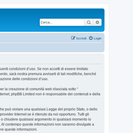
Cerca
Ricerca avanzata
Iscriviti
Login
uenti condizioni d’uso. Se non accetti di essere limitato
nto, sarà nostra premura avvisarti di tali modifiche, benché
tazione delle condizioni d’uso.
r la creazione di comunità web rilasciata sotto “
 internet; phpBB Limited non è responsabile dei contenuti e della
 che può violare una qualsiasi Legge del proprio Stato, o dello
ovider Internet se è ritenuto da noi opportuno. Tutti gli
tare o chiudere qualsiasi argomento in qualsiasi momento lo
se. Al contempo queste informazioni non saranno divulgate a
re queste informazioni.