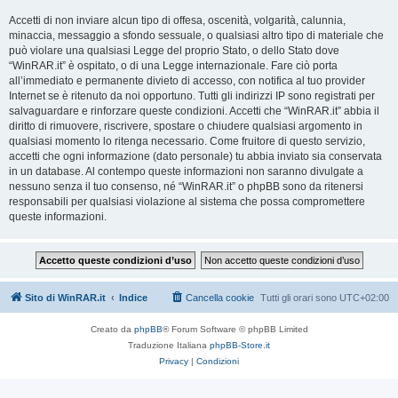
Accetti di non inviare alcun tipo di offesa, oscenità, volgarità, calunnia,
minaccia, messaggio a sfondo sessuale, o qualsiasi altro tipo di materiale che
può violare una qualsiasi Legge del proprio Stato, o dello Stato dove
“WinRAR.it” è ospitato, o di una Legge internazionale. Fare ciò porta
all’immediato e permanente divieto di accesso, con notifica al tuo provider
Internet se è ritenuto da noi opportuno. Tutti gli indirizzi IP sono registrati per
salvaguardare e rinforzare queste condizioni. Accetti che “WinRAR.it” abbia il
diritto di rimuovere, riscrivere, spostare o chiudere qualsiasi argomento in
qualsiasi momento lo ritenga necessario. Come fruitore di questo servizio,
accetti che ogni informazione (dato personale) tu abbia inviato sia conservata
in un database. Al contempo queste informazioni non saranno divulgate a
nessuno senza il tuo consenso, né “WinRAR.it” o phpBB sono da ritenersi
responsabili per qualsiasi violazione al sistema che possa compromettere
queste informazioni.
Sito di WinRAR.it
Indice
Cancella cookie
Tutti gli orari sono
UTC+02:00
Creato da
phpBB
® Forum Software © phpBB Limited
Traduzione Italiana
phpBB-Store.it
Privacy
|
Condizioni