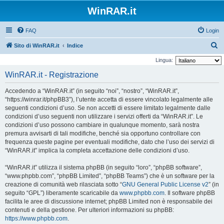
WinRAR.it
FAQ
Login
C
Sito di WinRAR.it
Indice
e
Lingua:
r
WinRAR.it - Registrazione
c
Accedendo a “WinRAR.it” (in seguito “noi”, “nostro”, “WinRAR.it”,
a
“https://winrar.it/phpBB3”), l’utente accetta di essere vincolato legalmente alle
seguenti condizioni d’uso. Se non accetti di essere limitato legalmente dalle
condizioni d’uso seguenti non utilizzare i servizi offerti da “WinRAR.it”. Le
condizioni d’uso possono cambiare in qualunque momento, sarà nostra
premura avvisarti di tali modifiche, benché sia opportuno controllare con
frequenza queste pagine per eventuali modifiche, dato che l’uso dei servizi di
“WinRAR.it” implica la completa accettazione delle condizioni d’uso.
“WinRAR.it” utilizza il sistema phpBB (in seguito “loro”, “phpBB software”,
“www.phpbb.com”, “phpBB Limited”, “phpBB Teams”) che è un software per la
creazione di comunità web rilasciata sotto “
GNU General Public License v2
” (in
seguito “GPL”) liberamente scaricabile da
www.phpbb.com
. Il software phpBB
facilita le aree di discussione internet; phpBB Limited non è responsabile dei
contenuti e della gestione. Per ulteriori informazioni su phpBB:
https://www.phpbb.com
.