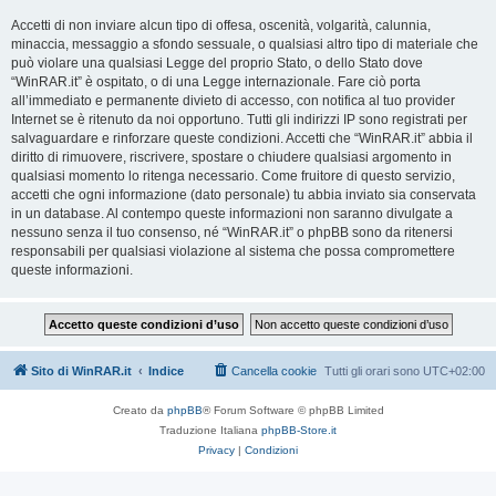
Accetti di non inviare alcun tipo di offesa, oscenità, volgarità, calunnia,
minaccia, messaggio a sfondo sessuale, o qualsiasi altro tipo di materiale che
può violare una qualsiasi Legge del proprio Stato, o dello Stato dove
“WinRAR.it” è ospitato, o di una Legge internazionale. Fare ciò porta
all’immediato e permanente divieto di accesso, con notifica al tuo provider
Internet se è ritenuto da noi opportuno. Tutti gli indirizzi IP sono registrati per
salvaguardare e rinforzare queste condizioni. Accetti che “WinRAR.it” abbia il
diritto di rimuovere, riscrivere, spostare o chiudere qualsiasi argomento in
qualsiasi momento lo ritenga necessario. Come fruitore di questo servizio,
accetti che ogni informazione (dato personale) tu abbia inviato sia conservata
in un database. Al contempo queste informazioni non saranno divulgate a
nessuno senza il tuo consenso, né “WinRAR.it” o phpBB sono da ritenersi
responsabili per qualsiasi violazione al sistema che possa compromettere
queste informazioni.
Sito di WinRAR.it
Indice
Cancella cookie
Tutti gli orari sono
UTC+02:00
Creato da
phpBB
® Forum Software © phpBB Limited
Traduzione Italiana
phpBB-Store.it
Privacy
|
Condizioni