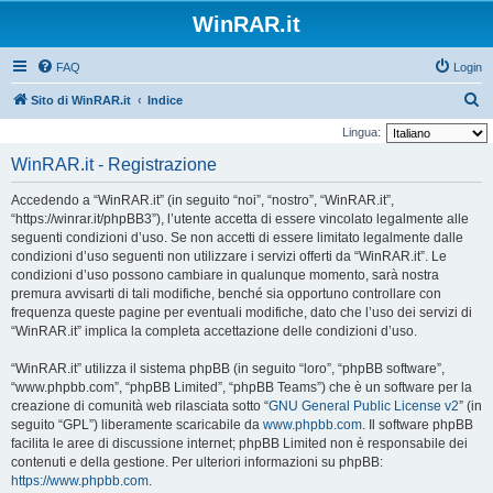
WinRAR.it
FAQ
Login
C
Sito di WinRAR.it
Indice
e
Lingua:
r
WinRAR.it - Registrazione
c
Accedendo a “WinRAR.it” (in seguito “noi”, “nostro”, “WinRAR.it”,
a
“https://winrar.it/phpBB3”), l’utente accetta di essere vincolato legalmente alle
seguenti condizioni d’uso. Se non accetti di essere limitato legalmente dalle
condizioni d’uso seguenti non utilizzare i servizi offerti da “WinRAR.it”. Le
condizioni d’uso possono cambiare in qualunque momento, sarà nostra
premura avvisarti di tali modifiche, benché sia opportuno controllare con
frequenza queste pagine per eventuali modifiche, dato che l’uso dei servizi di
“WinRAR.it” implica la completa accettazione delle condizioni d’uso.
“WinRAR.it” utilizza il sistema phpBB (in seguito “loro”, “phpBB software”,
“www.phpbb.com”, “phpBB Limited”, “phpBB Teams”) che è un software per la
creazione di comunità web rilasciata sotto “
GNU General Public License v2
” (in
seguito “GPL”) liberamente scaricabile da
www.phpbb.com
. Il software phpBB
facilita le aree di discussione internet; phpBB Limited non è responsabile dei
contenuti e della gestione. Per ulteriori informazioni su phpBB:
https://www.phpbb.com
.