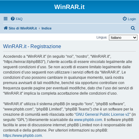
WinRAR.it
FAQ
Login
C
Sito di WinRAR.it
Indice
e
Lingua:
r
WinRAR.it - Registrazione
c
Accedendo a “WinRAR.it” (in seguito “noi”, “nostro”, “WinRAR.it”,
a
“https://winrar.it/phpBB3”), l’utente accetta di essere vincolato legalmente alle
seguenti condizioni d’uso. Se non accetti di essere limitato legalmente dalle
condizioni d’uso seguenti non utilizzare i servizi offerti da “WinRAR.it”. Le
condizioni d’uso possono cambiare in qualunque momento, sarà nostra
premura avvisarti di tali modifiche, benché sia opportuno controllare con
frequenza queste pagine per eventuali modifiche, dato che l’uso dei servizi di
“WinRAR.it” implica la completa accettazione delle condizioni d’uso.
“WinRAR.it” utilizza il sistema phpBB (in seguito “loro”, “phpBB software”,
“www.phpbb.com”, “phpBB Limited”, “phpBB Teams”) che è un software per la
creazione di comunità web rilasciata sotto “
GNU General Public License v2
” (in
seguito “GPL”) liberamente scaricabile da
www.phpbb.com
. Il software phpBB
facilita le aree di discussione internet; phpBB Limited non è responsabile dei
contenuti e della gestione. Per ulteriori informazioni su phpBB:
https://www.phpbb.com
.