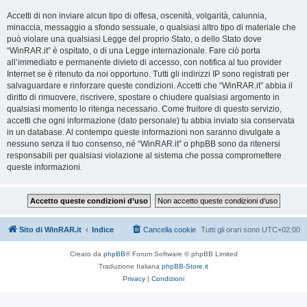
Accetti di non inviare alcun tipo di offesa, oscenità, volgarità, calunnia,
minaccia, messaggio a sfondo sessuale, o qualsiasi altro tipo di materiale che
può violare una qualsiasi Legge del proprio Stato, o dello Stato dove
“WinRAR.it” è ospitato, o di una Legge internazionale. Fare ciò porta
all’immediato e permanente divieto di accesso, con notifica al tuo provider
Internet se è ritenuto da noi opportuno. Tutti gli indirizzi IP sono registrati per
salvaguardare e rinforzare queste condizioni. Accetti che “WinRAR.it” abbia il
diritto di rimuovere, riscrivere, spostare o chiudere qualsiasi argomento in
qualsiasi momento lo ritenga necessario. Come fruitore di questo servizio,
accetti che ogni informazione (dato personale) tu abbia inviato sia conservata
in un database. Al contempo queste informazioni non saranno divulgate a
nessuno senza il tuo consenso, né “WinRAR.it” o phpBB sono da ritenersi
responsabili per qualsiasi violazione al sistema che possa compromettere
queste informazioni.
Sito di WinRAR.it
Indice
Cancella cookie
Tutti gli orari sono
UTC+02:00
Creato da
phpBB
® Forum Software © phpBB Limited
Traduzione Italiana
phpBB-Store.it
Privacy
|
Condizioni