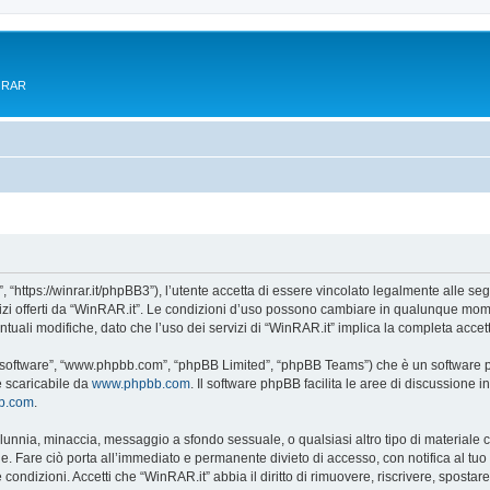
e RAR
 “https://winrar.it/phpBB3”), l’utente accetta di essere vincolato legalmente alle seg
vizi offerti da “WinRAR.it”. Le condizioni d’uso possono cambiare in qualunque mome
uali modifiche, dato che l’uso dei servizi di “WinRAR.it” implica la completa accet
B software”, “www.phpbb.com”, “phpBB Limited”, “phpBB Teams”) che è un software pe
e scaricabile da
www.phpbb.com
. Il software phpBB facilita le aree di discussione
bb.com
.
 calunnia, minaccia, messaggio a sfondo sessuale, o qualsiasi altro tipo di materiale
. Fare ciò porta all’immediato e permanente divieto di accesso, con notifica al tuo pr
e condizioni. Accetti che “WinRAR.it” abbia il diritto di rimuovere, riscrivere, spos