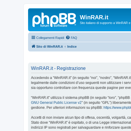
WinRAR.it
Sito italiano di supporto a WinRAR 
Collegamenti Rapidi
FAQ
Sito di WinRAR.it
Indice
WinRAR.it - Registrazione
Accedendo a “WinRAR.it” (in seguito “noi”, “nostro”, “WinRAR.it”,
legalmente dalle condizioni d’uso seguenti non utilizzare i ser
sia opportuno controllare con frequenza queste pagine per event
“WinRAR.it” utilizza il sistema phpBB (in seguito “loro”, “phpB
GNU General Public License v2
” (in seguito “GPL”) liberament
gestione. Per ulteriori informazioni su phpBB:
https://www.php
Accetti di non inviare alcun tipo di offesa, oscenità, volgarità,
Stato dove “WinRAR.it” è ospitato, o di una Legge internazionale
indirizzi IP sono registrati per salvaguardare e rinforzare quest