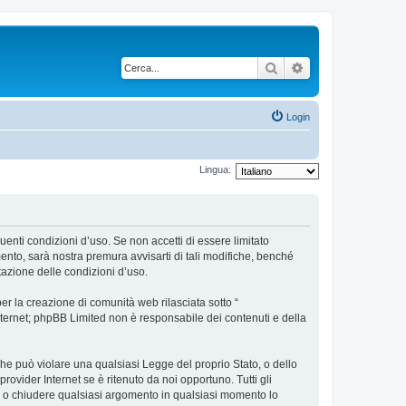
Cerca
Ricerca avanzata
Login
Lingua:
uenti condizioni d’uso. Se non accetti di essere limitato
nto, sarà nostra premura avvisarti di tali modifiche, benché
tazione delle condizioni d’uso.
r la creazione di comunità web rilasciata sotto “
 internet; phpBB Limited non è responsabile dei contenuti e della
 che può violare una qualsiasi Legge del proprio Stato, o dello
ovider Internet se è ritenuto da noi opportuno. Tutti gli
tare o chiudere qualsiasi argomento in qualsiasi momento lo