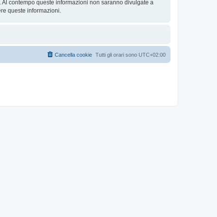
se. Al contempo queste informazioni non saranno divulgate a
re queste informazioni.
Cancella cookie
Tutti gli orari sono
UTC+02:00