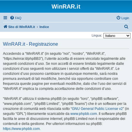
WinRAR.it
FAQ
Login
C
Sito di WinRAR.it
Indice
e
Lingua:
r
WinRAR.it - Registrazione
c
Accedendo a “WinRAR.it” (in seguito “noi”, “nostro”, “WinRAR.it”,
a
“https://winrar.it/phpBB3”), l’utente accetta di essere vincolato legalmente alle
seguenti condizioni d’uso. Se non accetti di essere limitato legalmente dalle
condizioni d’uso seguenti non utilizzare i servizi offerti da “WinRAR.it”. Le
condizioni d’uso possono cambiare in qualunque momento, sarà nostra
premura avvisarti di tali modifiche, benché sia opportuno controllare con
frequenza queste pagine per eventuali modifiche, dato che l’uso dei servizi di
“WinRAR.it” implica la completa accettazione delle condizioni d’uso.
“WinRAR.it” utilizza il sistema phpBB (in seguito “loro”, “phpBB software”,
“www.phpbb.com”, “phpBB Limited”, “phpBB Teams”) che è un software per la
creazione di comunità web rilasciata sotto “
GNU General Public License v2
” (in
seguito “GPL”) liberamente scaricabile da
www.phpbb.com
. Il software phpBB
facilita le aree di discussione internet; phpBB Limited non è responsabile dei
contenuti e della gestione. Per ulteriori informazioni su phpBB:
https://www.phpbb.com
.