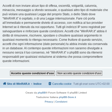
Accetti di non inviare alcun tipo di offesa, oscenità, volgarità, calunnia,
minaccia, messaggio a sfondo sessuale, o qualsiasi altro tipo di materiale che
può violare una qualsiasi Legge del proprio Stato, o dello Stato dove
“WinRAR.it” è ospitato, o di una Legge internazionale. Fare ciò porta
all’immediato e permanente divieto di accesso, con notifica al tuo provider
Internet se è ritenuto da noi opportuno. Tutti gli indirizzi IP sono registrati per
salvaguardare e rinforzare queste condizioni. Accetti che “WinRAR.it” abbia il
diritto di rimuovere, riscrivere, spostare o chiudere qualsiasi argomento in
qualsiasi momento lo ritenga necessario. Come fruitore di questo servizio,
accetti che ogni informazione (dato personale) tu abbia inviato sia conservata
in un database. Al contempo queste informazioni non saranno divulgate a
nessuno senza il tuo consenso, né “WinRAR.it” o phpBB sono da ritenersi
responsabili per qualsiasi violazione al sistema che possa compromettere
queste informazioni.
Sito di WinRAR.it
Indice
Cancella cookie
Tutti gli orari sono
UTC+02:00
Creato da
phpBB
® Forum Software © phpBB Limited
Traduzione Italiana
phpBB-Store.it
Privacy
|
Condizioni