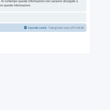
se. Al contempo queste informazioni non saranno divulgate a
re queste informazioni.
Cancella cookie
Tutti gli orari sono
UTC+02:00