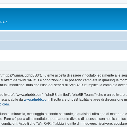
e RAR
 “https://winrar.it/phpBB3”), l’utente accetta di essere vincolato legalmente alle seg
vizi offerti da “WinRAR.it”. Le condizioni d’uso possono cambiare in qualunque mome
uali modifiche, dato che l’uso dei servizi di “WinRAR.it” implica la completa accet
B software”, “www.phpbb.com”, “phpBB Limited”, “phpBB Teams”) che è un software pe
e scaricabile da
www.phpbb.com
. Il software phpBB facilita le aree di discussione
bb.com
.
 calunnia, minaccia, messaggio a sfondo sessuale, o qualsiasi altro tipo di materiale
. Fare ciò porta all’immediato e permanente divieto di accesso, con notifica al tuo pr
e condizioni. Accetti che “WinRAR.it” abbia il diritto di rimuovere, riscrivere, spos