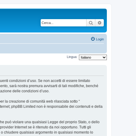
Cerca
Ricerca avanzata
Login
Lingua:
uenti condizioni d’uso. Se non accetti di essere limitato
nto, sarà nostra premura avvisarti di tali modifiche, benché
tazione delle condizioni d’uso.
r la creazione di comunità web rilasciata sotto “
 internet; phpBB Limited non è responsabile dei contenuti e della
 che può violare una qualsiasi Legge del proprio Stato, o dello
ovider Internet se è ritenuto da noi opportuno. Tutti gli
tare o chiudere qualsiasi argomento in qualsiasi momento lo