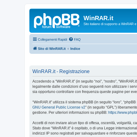
WinRAR.it
Sito italiano di supporto a WinRAR 
Collegamenti Rapidi
FAQ
Sito di WinRAR.it
Indice
WinRAR.it - Registrazione
Accedendo a “WinRAR.it” (in seguito “noi”, “nostro”, “WinRAR.it”,
legalmente dalle condizioni d’uso seguenti non utilizzare i ser
sia opportuno controllare con frequenza queste pagine per event
“WinRAR.it” utilizza il sistema phpBB (in seguito “loro”, “phpB
GNU General Public License v2
” (in seguito “GPL”) liberament
gestione. Per ulteriori informazioni su phpBB:
https://www.php
Accetti di non inviare alcun tipo di offesa, oscenità, volgarità,
Stato dove “WinRAR.it” è ospitato, o di una Legge internazionale
indirizzi IP sono registrati per salvaguardare e rinforzare quest