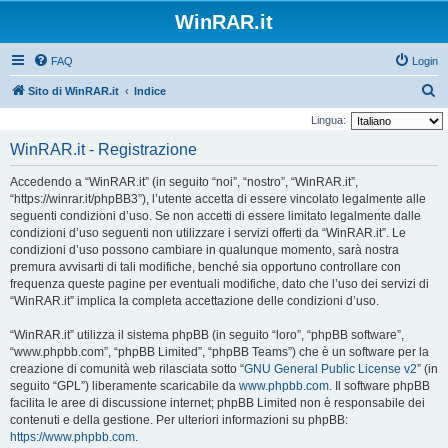
WinRAR.it
FAQ
Login
C
Sito di WinRAR.it
Indice
e
Lingua:
r
WinRAR.it - Registrazione
c
Accedendo a “WinRAR.it” (in seguito “noi”, “nostro”, “WinRAR.it”,
a
“https://winrar.it/phpBB3”), l’utente accetta di essere vincolato legalmente alle
seguenti condizioni d’uso. Se non accetti di essere limitato legalmente dalle
condizioni d’uso seguenti non utilizzare i servizi offerti da “WinRAR.it”. Le
condizioni d’uso possono cambiare in qualunque momento, sarà nostra
premura avvisarti di tali modifiche, benché sia opportuno controllare con
frequenza queste pagine per eventuali modifiche, dato che l’uso dei servizi di
“WinRAR.it” implica la completa accettazione delle condizioni d’uso.
“WinRAR.it” utilizza il sistema phpBB (in seguito “loro”, “phpBB software”,
“www.phpbb.com”, “phpBB Limited”, “phpBB Teams”) che è un software per la
creazione di comunità web rilasciata sotto “
GNU General Public License v2
” (in
seguito “GPL”) liberamente scaricabile da
www.phpbb.com
. Il software phpBB
facilita le aree di discussione internet; phpBB Limited non è responsabile dei
contenuti e della gestione. Per ulteriori informazioni su phpBB:
https://www.phpbb.com
.