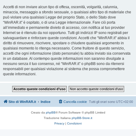
Accetti di non inviare alcun tipo di offesa, oscenità, volgarità, calunnia,
minaccia, messaggio a sfondo sessuale, o qualsiasi altro tipo di materiale che
può violare una qualsiasi Legge del proprio Stato, o dello Stato dove
“WinRAR.it” è ospitato, o di una Legge internazionale. Fare ciò porta
all’immediato e permanente divieto di accesso, con notifica al tuo provider
Internet se è ritenuto da noi opportuno. Tutti gli indirizzi IP sono registrati per
salvaguardare e rinforzare queste condizioni. Accetti che “WinRAR.it” abbia il
diritto di rimuovere, riscrivere, spostare o chiudere qualsiasi argomento in
qualsiasi momento lo ritenga necessario. Come fruitore di questo servizio,
accetti che ogni informazione (dato personale) tu abbia inviato sia conservata
in un database. Al contempo queste informazioni non saranno divulgate a
nessuno senza il tuo consenso, né “WinRAR.it” o phpBB sono da ritenersi
responsabili per qualsiasi violazione al sistema che possa compromettere
queste informazioni.
Sito di WinRAR.it
Indice
Cancella cookie
Tutti gli orari sono
UTC+02:00
Creato da
phpBB
® Forum Software © phpBB Limited
Traduzione Italiana
phpBB-Store.it
Privacy
|
Condizioni