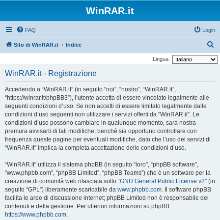
WinRAR.it
FAQ
Login
C
Sito di WinRAR.it
Indice
e
Lingua:
r
WinRAR.it - Registrazione
c
Accedendo a “WinRAR.it” (in seguito “noi”, “nostro”, “WinRAR.it”,
a
“https://winrar.it/phpBB3”), l’utente accetta di essere vincolato legalmente alle
seguenti condizioni d’uso. Se non accetti di essere limitato legalmente dalle
condizioni d’uso seguenti non utilizzare i servizi offerti da “WinRAR.it”. Le
condizioni d’uso possono cambiare in qualunque momento, sarà nostra
premura avvisarti di tali modifiche, benché sia opportuno controllare con
frequenza queste pagine per eventuali modifiche, dato che l’uso dei servizi di
“WinRAR.it” implica la completa accettazione delle condizioni d’uso.
“WinRAR.it” utilizza il sistema phpBB (in seguito “loro”, “phpBB software”,
“www.phpbb.com”, “phpBB Limited”, “phpBB Teams”) che è un software per la
creazione di comunità web rilasciata sotto “
GNU General Public License v2
” (in
seguito “GPL”) liberamente scaricabile da
www.phpbb.com
. Il software phpBB
facilita le aree di discussione internet; phpBB Limited non è responsabile dei
contenuti e della gestione. Per ulteriori informazioni su phpBB:
https://www.phpbb.com
.