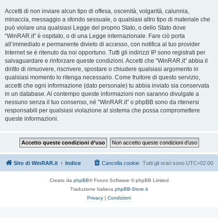
Accetti di non inviare alcun tipo di offesa, oscenità, volgarità, calunnia,
minaccia, messaggio a sfondo sessuale, o qualsiasi altro tipo di materiale che
può violare una qualsiasi Legge del proprio Stato, o dello Stato dove
“WinRAR.it” è ospitato, o di una Legge internazionale. Fare ciò porta
all’immediato e permanente divieto di accesso, con notifica al tuo provider
Internet se è ritenuto da noi opportuno. Tutti gli indirizzi IP sono registrati per
salvaguardare e rinforzare queste condizioni. Accetti che “WinRAR.it” abbia il
diritto di rimuovere, riscrivere, spostare o chiudere qualsiasi argomento in
qualsiasi momento lo ritenga necessario. Come fruitore di questo servizio,
accetti che ogni informazione (dato personale) tu abbia inviato sia conservata
in un database. Al contempo queste informazioni non saranno divulgate a
nessuno senza il tuo consenso, né “WinRAR.it” o phpBB sono da ritenersi
responsabili per qualsiasi violazione al sistema che possa compromettere
queste informazioni.
Sito di WinRAR.it
Indice
Cancella cookie
Tutti gli orari sono
UTC+02:00
Creato da
phpBB
® Forum Software © phpBB Limited
Traduzione Italiana
phpBB-Store.it
Privacy
|
Condizioni