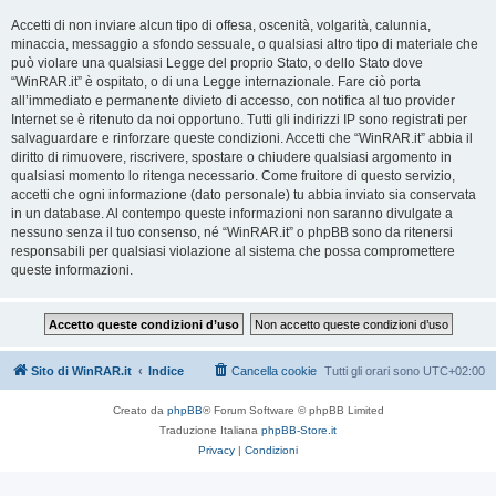
Accetti di non inviare alcun tipo di offesa, oscenità, volgarità, calunnia,
minaccia, messaggio a sfondo sessuale, o qualsiasi altro tipo di materiale che
può violare una qualsiasi Legge del proprio Stato, o dello Stato dove
“WinRAR.it” è ospitato, o di una Legge internazionale. Fare ciò porta
all’immediato e permanente divieto di accesso, con notifica al tuo provider
Internet se è ritenuto da noi opportuno. Tutti gli indirizzi IP sono registrati per
salvaguardare e rinforzare queste condizioni. Accetti che “WinRAR.it” abbia il
diritto di rimuovere, riscrivere, spostare o chiudere qualsiasi argomento in
qualsiasi momento lo ritenga necessario. Come fruitore di questo servizio,
accetti che ogni informazione (dato personale) tu abbia inviato sia conservata
in un database. Al contempo queste informazioni non saranno divulgate a
nessuno senza il tuo consenso, né “WinRAR.it” o phpBB sono da ritenersi
responsabili per qualsiasi violazione al sistema che possa compromettere
queste informazioni.
Sito di WinRAR.it
Indice
Cancella cookie
Tutti gli orari sono
UTC+02:00
Creato da
phpBB
® Forum Software © phpBB Limited
Traduzione Italiana
phpBB-Store.it
Privacy
|
Condizioni