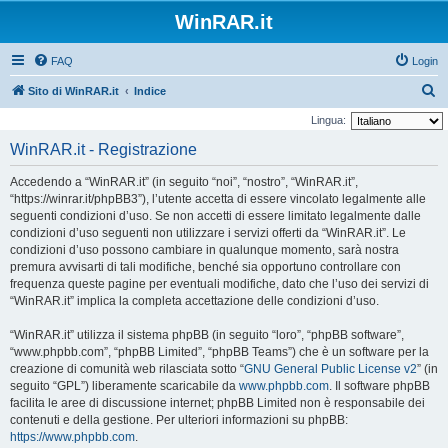
WinRAR.it
FAQ
Login
C
Sito di WinRAR.it
Indice
e
Lingua:
r
WinRAR.it - Registrazione
c
Accedendo a “WinRAR.it” (in seguito “noi”, “nostro”, “WinRAR.it”,
a
“https://winrar.it/phpBB3”), l’utente accetta di essere vincolato legalmente alle
seguenti condizioni d’uso. Se non accetti di essere limitato legalmente dalle
condizioni d’uso seguenti non utilizzare i servizi offerti da “WinRAR.it”. Le
condizioni d’uso possono cambiare in qualunque momento, sarà nostra
premura avvisarti di tali modifiche, benché sia opportuno controllare con
frequenza queste pagine per eventuali modifiche, dato che l’uso dei servizi di
“WinRAR.it” implica la completa accettazione delle condizioni d’uso.
“WinRAR.it” utilizza il sistema phpBB (in seguito “loro”, “phpBB software”,
“www.phpbb.com”, “phpBB Limited”, “phpBB Teams”) che è un software per la
creazione di comunità web rilasciata sotto “
GNU General Public License v2
” (in
seguito “GPL”) liberamente scaricabile da
www.phpbb.com
. Il software phpBB
facilita le aree di discussione internet; phpBB Limited non è responsabile dei
contenuti e della gestione. Per ulteriori informazioni su phpBB:
https://www.phpbb.com
.