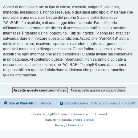
Accetti di non inviare alcun tipo di offesa, oscenità, volgarità, calunnia,
minaccia, messaggio a sfondo sessuale, o qualsiasi altro tipo di materiale che
può violare una qualsiasi Legge del proprio Stato, o dello Stato dove
“WinRAR.it” è ospitato, o di una Legge internazionale. Fare ciò porta
all’immediato e permanente divieto di accesso, con notifica al tuo provider
Internet se è ritenuto da noi opportuno. Tutti gli indirizzi IP sono registrati per
salvaguardare e rinforzare queste condizioni. Accetti che “WinRAR.it” abbia il
diritto di rimuovere, riscrivere, spostare o chiudere qualsiasi argomento in
qualsiasi momento lo ritenga necessario. Come fruitore di questo servizio,
accetti che ogni informazione (dato personale) tu abbia inviato sia conservata
in un database. Al contempo queste informazioni non saranno divulgate a
nessuno senza il tuo consenso, né “WinRAR.it” o phpBB sono da ritenersi
responsabili per qualsiasi violazione al sistema che possa compromettere
queste informazioni.
Sito di WinRAR.it
Indice
Cancella cookie
Tutti gli orari sono
UTC+02:00
Creato da
phpBB
® Forum Software © phpBB Limited
Traduzione Italiana
phpBB-Store.it
Privacy
|
Condizioni