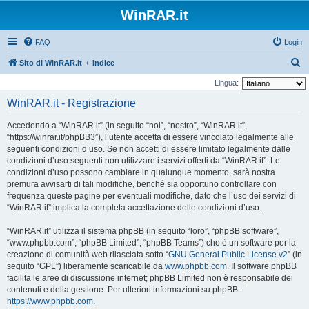
WinRAR.it
FAQ
Login
C
Sito di WinRAR.it
Indice
e
Lingua:
r
WinRAR.it - Registrazione
c
Accedendo a “WinRAR.it” (in seguito “noi”, “nostro”, “WinRAR.it”,
a
“https://winrar.it/phpBB3”), l’utente accetta di essere vincolato legalmente alle
seguenti condizioni d’uso. Se non accetti di essere limitato legalmente dalle
condizioni d’uso seguenti non utilizzare i servizi offerti da “WinRAR.it”. Le
condizioni d’uso possono cambiare in qualunque momento, sarà nostra
premura avvisarti di tali modifiche, benché sia opportuno controllare con
frequenza queste pagine per eventuali modifiche, dato che l’uso dei servizi di
“WinRAR.it” implica la completa accettazione delle condizioni d’uso.
“WinRAR.it” utilizza il sistema phpBB (in seguito “loro”, “phpBB software”,
“www.phpbb.com”, “phpBB Limited”, “phpBB Teams”) che è un software per la
creazione di comunità web rilasciata sotto “
GNU General Public License v2
” (in
seguito “GPL”) liberamente scaricabile da
www.phpbb.com
. Il software phpBB
facilita le aree di discussione internet; phpBB Limited non è responsabile dei
contenuti e della gestione. Per ulteriori informazioni su phpBB:
https://www.phpbb.com
.