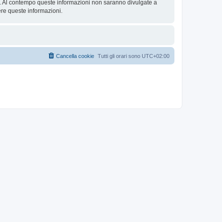
se. Al contempo queste informazioni non saranno divulgate a
re queste informazioni.
Cancella cookie
Tutti gli orari sono
UTC+02:00