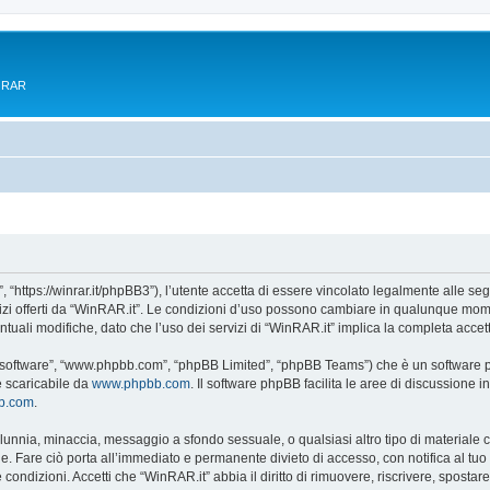
e RAR
 “https://winrar.it/phpBB3”), l’utente accetta di essere vincolato legalmente alle seg
vizi offerti da “WinRAR.it”. Le condizioni d’uso possono cambiare in qualunque mome
uali modifiche, dato che l’uso dei servizi di “WinRAR.it” implica la completa accet
B software”, “www.phpbb.com”, “phpBB Limited”, “phpBB Teams”) che è un software pe
e scaricabile da
www.phpbb.com
. Il software phpBB facilita le aree di discussione
bb.com
.
 calunnia, minaccia, messaggio a sfondo sessuale, o qualsiasi altro tipo di materiale
. Fare ciò porta all’immediato e permanente divieto di accesso, con notifica al tuo pr
e condizioni. Accetti che “WinRAR.it” abbia il diritto di rimuovere, riscrivere, spos