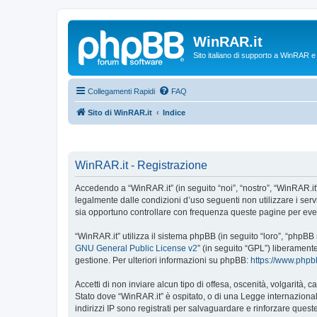
WinRAR.it
Sito italiano di supporto a WinRAR 
Collegamenti Rapidi
FAQ
Sito di WinRAR.it
Indice
WinRAR.it - Registrazione
Accedendo a “WinRAR.it” (in seguito “noi”, “nostro”, “WinRAR.it”,
legalmente dalle condizioni d’uso seguenti non utilizzare i ser
sia opportuno controllare con frequenza queste pagine per event
“WinRAR.it” utilizza il sistema phpBB (in seguito “loro”, “phpB
GNU General Public License v2
” (in seguito “GPL”) liberament
gestione. Per ulteriori informazioni su phpBB:
https://www.php
Accetti di non inviare alcun tipo di offesa, oscenità, volgarità,
Stato dove “WinRAR.it” è ospitato, o di una Legge internazionale
indirizzi IP sono registrati per salvaguardare e rinforzare quest