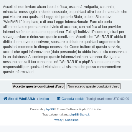
Accetti di non inviare alcun tipo di offesa, oscenità, volgarità, calunnia,
minaccia, messaggio a sfondo sessuale, o qualsiasi altro tipo di materiale che
può violare una qualsiasi Legge del proprio Stato, o dello Stato dove
“WinRAR.it” è ospitato, o di una Legge internazionale. Fare ciò porta
all’immediato e permanente divieto di accesso, con notifica al tuo provider
Internet se è ritenuto da noi opportuno. Tutti gli indirizzi IP sono registrati per
salvaguardare e rinforzare queste condizioni. Accetti che “WinRAR.it” abbia il
diritto di rimuovere, riscrivere, spostare o chiudere qualsiasi argomento in
qualsiasi momento lo ritenga necessario. Come fruitore di questo servizio,
accetti che ogni informazione (dato personale) tu abbia inviato sia conservata
in un database. Al contempo queste informazioni non saranno divulgate a
nessuno senza il tuo consenso, né “WinRAR.it” o phpBB sono da ritenersi
responsabili per qualsiasi violazione al sistema che possa compromettere
queste informazioni.
Sito di WinRAR.it
Indice
Cancella cookie
Tutti gli orari sono
UTC+02:00
Creato da
phpBB
® Forum Software © phpBB Limited
Traduzione Italiana
phpBB-Store.it
Privacy
|
Condizioni