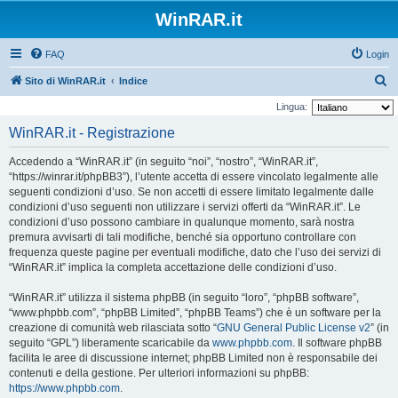
WinRAR.it
FAQ
Login
C
Sito di WinRAR.it
Indice
e
Lingua:
r
WinRAR.it - Registrazione
c
Accedendo a “WinRAR.it” (in seguito “noi”, “nostro”, “WinRAR.it”,
a
“https://winrar.it/phpBB3”), l’utente accetta di essere vincolato legalmente alle
seguenti condizioni d’uso. Se non accetti di essere limitato legalmente dalle
condizioni d’uso seguenti non utilizzare i servizi offerti da “WinRAR.it”. Le
condizioni d’uso possono cambiare in qualunque momento, sarà nostra
premura avvisarti di tali modifiche, benché sia opportuno controllare con
frequenza queste pagine per eventuali modifiche, dato che l’uso dei servizi di
“WinRAR.it” implica la completa accettazione delle condizioni d’uso.
“WinRAR.it” utilizza il sistema phpBB (in seguito “loro”, “phpBB software”,
“www.phpbb.com”, “phpBB Limited”, “phpBB Teams”) che è un software per la
creazione di comunità web rilasciata sotto “
GNU General Public License v2
” (in
seguito “GPL”) liberamente scaricabile da
www.phpbb.com
. Il software phpBB
facilita le aree di discussione internet; phpBB Limited non è responsabile dei
contenuti e della gestione. Per ulteriori informazioni su phpBB:
https://www.phpbb.com
.