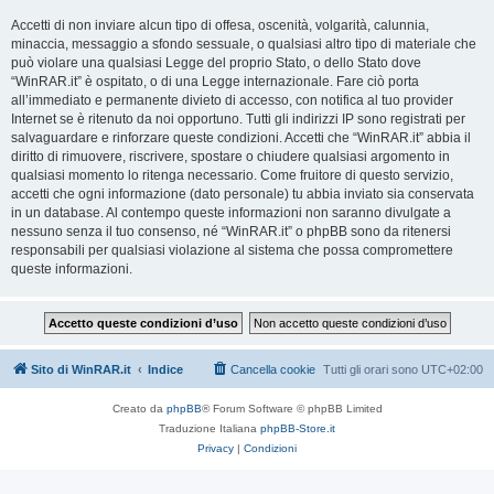
Accetti di non inviare alcun tipo di offesa, oscenità, volgarità, calunnia,
minaccia, messaggio a sfondo sessuale, o qualsiasi altro tipo di materiale che
può violare una qualsiasi Legge del proprio Stato, o dello Stato dove
“WinRAR.it” è ospitato, o di una Legge internazionale. Fare ciò porta
all’immediato e permanente divieto di accesso, con notifica al tuo provider
Internet se è ritenuto da noi opportuno. Tutti gli indirizzi IP sono registrati per
salvaguardare e rinforzare queste condizioni. Accetti che “WinRAR.it” abbia il
diritto di rimuovere, riscrivere, spostare o chiudere qualsiasi argomento in
qualsiasi momento lo ritenga necessario. Come fruitore di questo servizio,
accetti che ogni informazione (dato personale) tu abbia inviato sia conservata
in un database. Al contempo queste informazioni non saranno divulgate a
nessuno senza il tuo consenso, né “WinRAR.it” o phpBB sono da ritenersi
responsabili per qualsiasi violazione al sistema che possa compromettere
queste informazioni.
Sito di WinRAR.it
Indice
Cancella cookie
Tutti gli orari sono
UTC+02:00
Creato da
phpBB
® Forum Software © phpBB Limited
Traduzione Italiana
phpBB-Store.it
Privacy
|
Condizioni