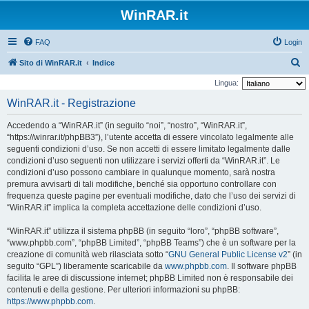
WinRAR.it
FAQ
Login
C
Sito di WinRAR.it
Indice
e
Lingua:
r
WinRAR.it - Registrazione
c
Accedendo a “WinRAR.it” (in seguito “noi”, “nostro”, “WinRAR.it”,
a
“https://winrar.it/phpBB3”), l’utente accetta di essere vincolato legalmente alle
seguenti condizioni d’uso. Se non accetti di essere limitato legalmente dalle
condizioni d’uso seguenti non utilizzare i servizi offerti da “WinRAR.it”. Le
condizioni d’uso possono cambiare in qualunque momento, sarà nostra
premura avvisarti di tali modifiche, benché sia opportuno controllare con
frequenza queste pagine per eventuali modifiche, dato che l’uso dei servizi di
“WinRAR.it” implica la completa accettazione delle condizioni d’uso.
“WinRAR.it” utilizza il sistema phpBB (in seguito “loro”, “phpBB software”,
“www.phpbb.com”, “phpBB Limited”, “phpBB Teams”) che è un software per la
creazione di comunità web rilasciata sotto “
GNU General Public License v2
” (in
seguito “GPL”) liberamente scaricabile da
www.phpbb.com
. Il software phpBB
facilita le aree di discussione internet; phpBB Limited non è responsabile dei
contenuti e della gestione. Per ulteriori informazioni su phpBB:
https://www.phpbb.com
.