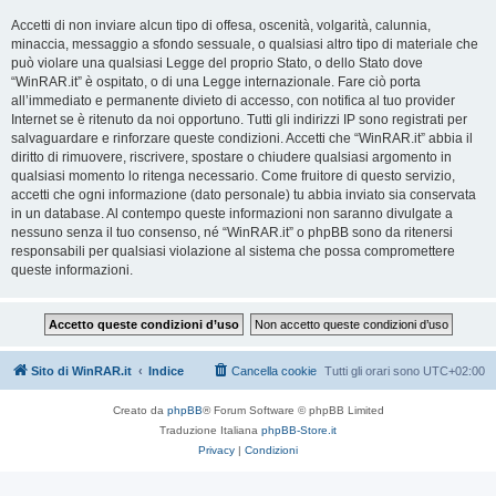
Accetti di non inviare alcun tipo di offesa, oscenità, volgarità, calunnia,
minaccia, messaggio a sfondo sessuale, o qualsiasi altro tipo di materiale che
può violare una qualsiasi Legge del proprio Stato, o dello Stato dove
“WinRAR.it” è ospitato, o di una Legge internazionale. Fare ciò porta
all’immediato e permanente divieto di accesso, con notifica al tuo provider
Internet se è ritenuto da noi opportuno. Tutti gli indirizzi IP sono registrati per
salvaguardare e rinforzare queste condizioni. Accetti che “WinRAR.it” abbia il
diritto di rimuovere, riscrivere, spostare o chiudere qualsiasi argomento in
qualsiasi momento lo ritenga necessario. Come fruitore di questo servizio,
accetti che ogni informazione (dato personale) tu abbia inviato sia conservata
in un database. Al contempo queste informazioni non saranno divulgate a
nessuno senza il tuo consenso, né “WinRAR.it” o phpBB sono da ritenersi
responsabili per qualsiasi violazione al sistema che possa compromettere
queste informazioni.
Sito di WinRAR.it
Indice
Cancella cookie
Tutti gli orari sono
UTC+02:00
Creato da
phpBB
® Forum Software © phpBB Limited
Traduzione Italiana
phpBB-Store.it
Privacy
|
Condizioni