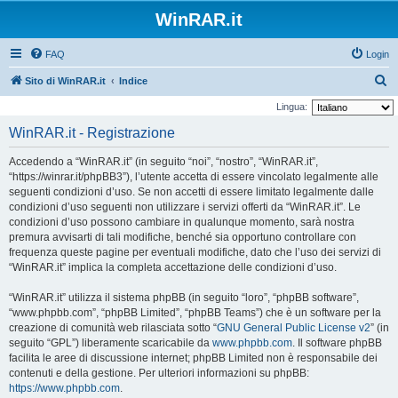
WinRAR.it
FAQ
Login
C
Sito di WinRAR.it
Indice
e
Lingua:
r
WinRAR.it - Registrazione
c
Accedendo a “WinRAR.it” (in seguito “noi”, “nostro”, “WinRAR.it”,
a
“https://winrar.it/phpBB3”), l’utente accetta di essere vincolato legalmente alle
seguenti condizioni d’uso. Se non accetti di essere limitato legalmente dalle
condizioni d’uso seguenti non utilizzare i servizi offerti da “WinRAR.it”. Le
condizioni d’uso possono cambiare in qualunque momento, sarà nostra
premura avvisarti di tali modifiche, benché sia opportuno controllare con
frequenza queste pagine per eventuali modifiche, dato che l’uso dei servizi di
“WinRAR.it” implica la completa accettazione delle condizioni d’uso.
“WinRAR.it” utilizza il sistema phpBB (in seguito “loro”, “phpBB software”,
“www.phpbb.com”, “phpBB Limited”, “phpBB Teams”) che è un software per la
creazione di comunità web rilasciata sotto “
GNU General Public License v2
” (in
seguito “GPL”) liberamente scaricabile da
www.phpbb.com
. Il software phpBB
facilita le aree di discussione internet; phpBB Limited non è responsabile dei
contenuti e della gestione. Per ulteriori informazioni su phpBB:
https://www.phpbb.com
.