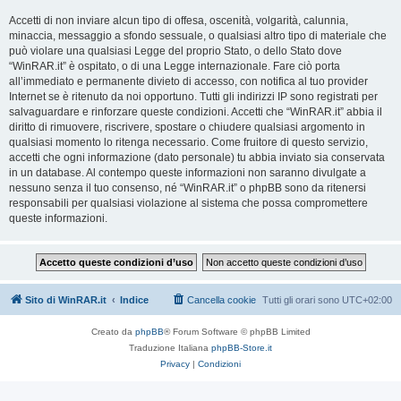
Accetti di non inviare alcun tipo di offesa, oscenità, volgarità, calunnia,
minaccia, messaggio a sfondo sessuale, o qualsiasi altro tipo di materiale che
può violare una qualsiasi Legge del proprio Stato, o dello Stato dove
“WinRAR.it” è ospitato, o di una Legge internazionale. Fare ciò porta
all’immediato e permanente divieto di accesso, con notifica al tuo provider
Internet se è ritenuto da noi opportuno. Tutti gli indirizzi IP sono registrati per
salvaguardare e rinforzare queste condizioni. Accetti che “WinRAR.it” abbia il
diritto di rimuovere, riscrivere, spostare o chiudere qualsiasi argomento in
qualsiasi momento lo ritenga necessario. Come fruitore di questo servizio,
accetti che ogni informazione (dato personale) tu abbia inviato sia conservata
in un database. Al contempo queste informazioni non saranno divulgate a
nessuno senza il tuo consenso, né “WinRAR.it” o phpBB sono da ritenersi
responsabili per qualsiasi violazione al sistema che possa compromettere
queste informazioni.
Sito di WinRAR.it
Indice
Cancella cookie
Tutti gli orari sono
UTC+02:00
Creato da
phpBB
® Forum Software © phpBB Limited
Traduzione Italiana
phpBB-Store.it
Privacy
|
Condizioni