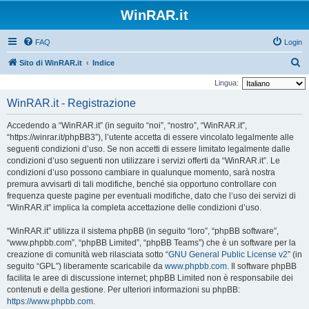
WinRAR.it
FAQ
Login
C
Sito di WinRAR.it
Indice
e
Lingua:
r
WinRAR.it - Registrazione
c
Accedendo a “WinRAR.it” (in seguito “noi”, “nostro”, “WinRAR.it”,
a
“https://winrar.it/phpBB3”), l’utente accetta di essere vincolato legalmente alle
seguenti condizioni d’uso. Se non accetti di essere limitato legalmente dalle
condizioni d’uso seguenti non utilizzare i servizi offerti da “WinRAR.it”. Le
condizioni d’uso possono cambiare in qualunque momento, sarà nostra
premura avvisarti di tali modifiche, benché sia opportuno controllare con
frequenza queste pagine per eventuali modifiche, dato che l’uso dei servizi di
“WinRAR.it” implica la completa accettazione delle condizioni d’uso.
“WinRAR.it” utilizza il sistema phpBB (in seguito “loro”, “phpBB software”,
“www.phpbb.com”, “phpBB Limited”, “phpBB Teams”) che è un software per la
creazione di comunità web rilasciata sotto “
GNU General Public License v2
” (in
seguito “GPL”) liberamente scaricabile da
www.phpbb.com
. Il software phpBB
facilita le aree di discussione internet; phpBB Limited non è responsabile dei
contenuti e della gestione. Per ulteriori informazioni su phpBB:
https://www.phpbb.com
.