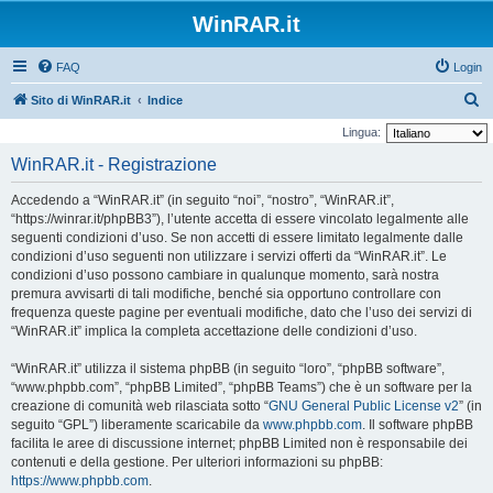
WinRAR.it
FAQ
Login
C
Sito di WinRAR.it
Indice
e
Lingua:
r
WinRAR.it - Registrazione
c
Accedendo a “WinRAR.it” (in seguito “noi”, “nostro”, “WinRAR.it”,
a
“https://winrar.it/phpBB3”), l’utente accetta di essere vincolato legalmente alle
seguenti condizioni d’uso. Se non accetti di essere limitato legalmente dalle
condizioni d’uso seguenti non utilizzare i servizi offerti da “WinRAR.it”. Le
condizioni d’uso possono cambiare in qualunque momento, sarà nostra
premura avvisarti di tali modifiche, benché sia opportuno controllare con
frequenza queste pagine per eventuali modifiche, dato che l’uso dei servizi di
“WinRAR.it” implica la completa accettazione delle condizioni d’uso.
“WinRAR.it” utilizza il sistema phpBB (in seguito “loro”, “phpBB software”,
“www.phpbb.com”, “phpBB Limited”, “phpBB Teams”) che è un software per la
creazione di comunità web rilasciata sotto “
GNU General Public License v2
” (in
seguito “GPL”) liberamente scaricabile da
www.phpbb.com
. Il software phpBB
facilita le aree di discussione internet; phpBB Limited non è responsabile dei
contenuti e della gestione. Per ulteriori informazioni su phpBB:
https://www.phpbb.com
.