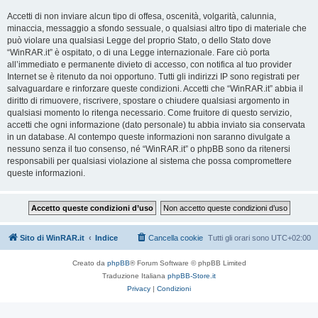
Accetti di non inviare alcun tipo di offesa, oscenità, volgarità, calunnia,
minaccia, messaggio a sfondo sessuale, o qualsiasi altro tipo di materiale che
può violare una qualsiasi Legge del proprio Stato, o dello Stato dove
“WinRAR.it” è ospitato, o di una Legge internazionale. Fare ciò porta
all’immediato e permanente divieto di accesso, con notifica al tuo provider
Internet se è ritenuto da noi opportuno. Tutti gli indirizzi IP sono registrati per
salvaguardare e rinforzare queste condizioni. Accetti che “WinRAR.it” abbia il
diritto di rimuovere, riscrivere, spostare o chiudere qualsiasi argomento in
qualsiasi momento lo ritenga necessario. Come fruitore di questo servizio,
accetti che ogni informazione (dato personale) tu abbia inviato sia conservata
in un database. Al contempo queste informazioni non saranno divulgate a
nessuno senza il tuo consenso, né “WinRAR.it” o phpBB sono da ritenersi
responsabili per qualsiasi violazione al sistema che possa compromettere
queste informazioni.
Sito di WinRAR.it
Indice
Cancella cookie
Tutti gli orari sono
UTC+02:00
Creato da
phpBB
® Forum Software © phpBB Limited
Traduzione Italiana
phpBB-Store.it
Privacy
|
Condizioni