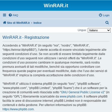
WinRAR.it
FAQ
Login
C
Sito di WinRAR.it
Indice
e
Lingua:
r
WinRAR.it - Registrazione
c
Accedendo a “WinRAR.it” (in seguito “noi”, “nostro”, “WinRAR.it”,
a
“https://winrar.it/phpBB3”), l’utente accetta di essere vincolato legalmente alle
seguenti condizioni d’uso. Se non accetti di essere limitato legalmente dalle
condizioni d’uso seguenti non utilizzare i servizi offerti da “WinRAR.it”. Le
condizioni d’uso possono cambiare in qualunque momento, sarà nostra
premura avvisarti di tali modifiche, benché sia opportuno controllare con
frequenza queste pagine per eventuali modifiche, dato che l’uso dei servizi di
“WinRAR.it” implica la completa accettazione delle condizioni d’uso.
“WinRAR.it” utilizza il sistema phpBB (in seguito “loro”, “phpBB software”,
“www.phpbb.com”, “phpBB Limited”, “phpBB Teams”) che è un software per la
creazione di comunità web rilasciata sotto “
GNU General Public License v2
” (in
seguito “GPL”) liberamente scaricabile da
www.phpbb.com
. Il software phpBB
facilita le aree di discussione internet; phpBB Limited non è responsabile dei
contenuti e della gestione. Per ulteriori informazioni su phpBB:
https://www.phpbb.com
.