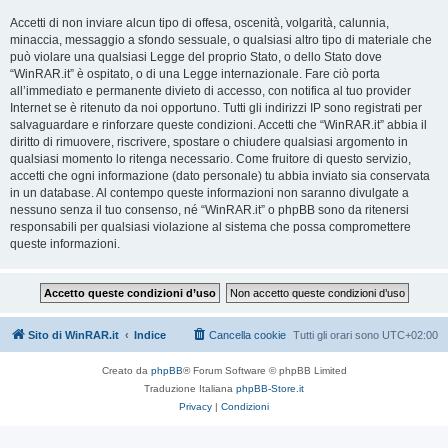
Accetti di non inviare alcun tipo di offesa, oscenità, volgarità, calunnia,
minaccia, messaggio a sfondo sessuale, o qualsiasi altro tipo di materiale che
può violare una qualsiasi Legge del proprio Stato, o dello Stato dove
“WinRAR.it” è ospitato, o di una Legge internazionale. Fare ciò porta
all’immediato e permanente divieto di accesso, con notifica al tuo provider
Internet se è ritenuto da noi opportuno. Tutti gli indirizzi IP sono registrati per
salvaguardare e rinforzare queste condizioni. Accetti che “WinRAR.it” abbia il
diritto di rimuovere, riscrivere, spostare o chiudere qualsiasi argomento in
qualsiasi momento lo ritenga necessario. Come fruitore di questo servizio,
accetti che ogni informazione (dato personale) tu abbia inviato sia conservata
in un database. Al contempo queste informazioni non saranno divulgate a
nessuno senza il tuo consenso, né “WinRAR.it” o phpBB sono da ritenersi
responsabili per qualsiasi violazione al sistema che possa compromettere
queste informazioni.
Sito di WinRAR.it
Indice
Cancella cookie
Tutti gli orari sono
UTC+02:00
Creato da
phpBB
® Forum Software © phpBB Limited
Traduzione Italiana
phpBB-Store.it
Privacy
|
Condizioni