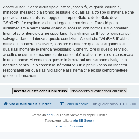
Accetti di non inviare alcun tipo di offesa, oscenità, volgarità, calunnia,
minaccia, messaggio a sfondo sessuale, o qualsiasi altro tipo di materiale che
può violare una qualsiasi Legge del proprio Stato, o dello Stato dove
“WinRAR.it” è ospitato, o di una Legge internazionale. Fare ciò porta
all’immediato e permanente divieto di accesso, con notifica al tuo provider
Internet se è ritenuto da noi opportuno. Tutti gli indirizzi IP sono registrati per
salvaguardare e rinforzare queste condizioni. Accetti che “WinRAR.it” abbia il
diritto di rimuovere, riscrivere, spostare o chiudere qualsiasi argomento in
qualsiasi momento lo ritenga necessario. Come fruitore di questo servizio,
accetti che ogni informazione (dato personale) tu abbia inviato sia conservata
in un database. Al contempo queste informazioni non saranno divulgate a
nessuno senza il tuo consenso, né “WinRAR.it” o phpBB sono da ritenersi
responsabili per qualsiasi violazione al sistema che possa compromettere
queste informazioni.
Sito di WinRAR.it
Indice
Cancella cookie
Tutti gli orari sono
UTC+02:00
Creato da
phpBB
® Forum Software © phpBB Limited
Traduzione Italiana
phpBB-Store.it
Privacy
|
Condizioni