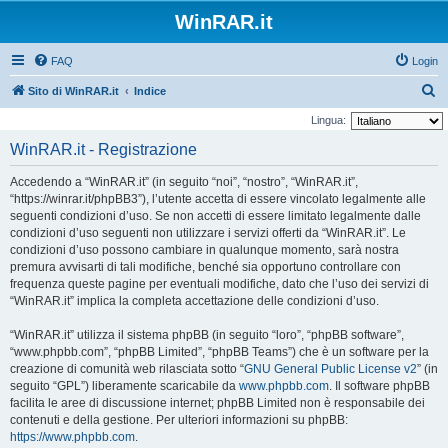
WinRAR.it
FAQ
Login
C
Sito di WinRAR.it
Indice
e
Lingua:
r
WinRAR.it - Registrazione
c
Accedendo a “WinRAR.it” (in seguito “noi”, “nostro”, “WinRAR.it”,
a
“https://winrar.it/phpBB3”), l’utente accetta di essere vincolato legalmente alle
seguenti condizioni d’uso. Se non accetti di essere limitato legalmente dalle
condizioni d’uso seguenti non utilizzare i servizi offerti da “WinRAR.it”. Le
condizioni d’uso possono cambiare in qualunque momento, sarà nostra
premura avvisarti di tali modifiche, benché sia opportuno controllare con
frequenza queste pagine per eventuali modifiche, dato che l’uso dei servizi di
“WinRAR.it” implica la completa accettazione delle condizioni d’uso.
“WinRAR.it” utilizza il sistema phpBB (in seguito “loro”, “phpBB software”,
“www.phpbb.com”, “phpBB Limited”, “phpBB Teams”) che è un software per la
creazione di comunità web rilasciata sotto “
GNU General Public License v2
” (in
seguito “GPL”) liberamente scaricabile da
www.phpbb.com
. Il software phpBB
facilita le aree di discussione internet; phpBB Limited non è responsabile dei
contenuti e della gestione. Per ulteriori informazioni su phpBB:
https://www.phpbb.com
.