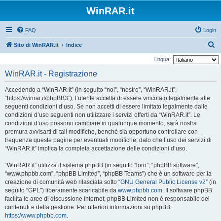
WinRAR.it
FAQ
Login
C
Sito di WinRAR.it
Indice
e
Lingua:
r
WinRAR.it - Registrazione
c
Accedendo a “WinRAR.it” (in seguito “noi”, “nostro”, “WinRAR.it”,
a
“https://winrar.it/phpBB3”), l’utente accetta di essere vincolato legalmente alle
seguenti condizioni d’uso. Se non accetti di essere limitato legalmente dalle
condizioni d’uso seguenti non utilizzare i servizi offerti da “WinRAR.it”. Le
condizioni d’uso possono cambiare in qualunque momento, sarà nostra
premura avvisarti di tali modifiche, benché sia opportuno controllare con
frequenza queste pagine per eventuali modifiche, dato che l’uso dei servizi di
“WinRAR.it” implica la completa accettazione delle condizioni d’uso.
“WinRAR.it” utilizza il sistema phpBB (in seguito “loro”, “phpBB software”,
“www.phpbb.com”, “phpBB Limited”, “phpBB Teams”) che è un software per la
creazione di comunità web rilasciata sotto “
GNU General Public License v2
” (in
seguito “GPL”) liberamente scaricabile da
www.phpbb.com
. Il software phpBB
facilita le aree di discussione internet; phpBB Limited non è responsabile dei
contenuti e della gestione. Per ulteriori informazioni su phpBB:
https://www.phpbb.com
.