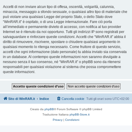
Accetti di non inviare alcun tipo di offesa, oscenità, volgarità, calunnia,
minaccia, messaggio a sfondo sessuale, o qualsiasi altro tipo di materiale che
può violare una qualsiasi Legge del proprio Stato, o dello Stato dove
“WinRAR.it” è ospitato, o di una Legge internazionale. Fare ciò porta
all’immediato e permanente divieto di accesso, con notifica al tuo provider
Internet se è ritenuto da noi opportuno. Tutti gli indirizzi IP sono registrati per
salvaguardare e rinforzare queste condizioni. Accetti che “WinRAR.it” abbia il
diritto di rimuovere, riscrivere, spostare o chiudere qualsiasi argomento in
qualsiasi momento lo ritenga necessario. Come fruitore di questo servizio,
accetti che ogni informazione (dato personale) tu abbia inviato sia conservata
in un database. Al contempo queste informazioni non saranno divulgate a
nessuno senza il tuo consenso, né “WinRAR.it” o phpBB sono da ritenersi
responsabili per qualsiasi violazione al sistema che possa compromettere
queste informazioni.
Sito di WinRAR.it
Indice
Cancella cookie
Tutti gli orari sono
UTC+02:00
Creato da
phpBB
® Forum Software © phpBB Limited
Traduzione Italiana
phpBB-Store.it
Privacy
|
Condizioni