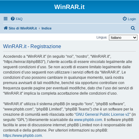
WinRAR.it
FAQ
Login
C
Sito di WinRAR.it
Indice
e
Lingua:
r
WinRAR.it - Registrazione
c
Accedendo a “WinRAR.it” (in seguito “noi”, “nostro”, “WinRAR.it”,
a
“https://winrar.it/phpBB3”), l’utente accetta di essere vincolato legalmente alle
seguenti condizioni d’uso. Se non accetti di essere limitato legalmente dalle
condizioni d’uso seguenti non utilizzare i servizi offerti da “WinRAR.it”. Le
condizioni d’uso possono cambiare in qualunque momento, sarà nostra
premura avvisarti di tali modifiche, benché sia opportuno controllare con
frequenza queste pagine per eventuali modifiche, dato che l’uso dei servizi di
“WinRAR.it” implica la completa accettazione delle condizioni d’uso.
“WinRAR.it” utilizza il sistema phpBB (in seguito “loro”, “phpBB software”,
“www.phpbb.com”, “phpBB Limited”, “phpBB Teams”) che è un software per la
creazione di comunità web rilasciata sotto “
GNU General Public License v2
” (in
seguito “GPL”) liberamente scaricabile da
www.phpbb.com
. Il software phpBB
facilita le aree di discussione internet; phpBB Limited non è responsabile dei
contenuti e della gestione. Per ulteriori informazioni su phpBB:
https://www.phpbb.com
.