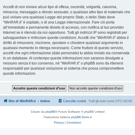
Accetti di non inviare alcun tipo di offesa, oscenità, volgarità, calunnia,
minaccia, messaggio a sfondo sessuale, o qualsiasi altro tipo di materiale che
può violare una qualsiasi Legge del proprio Stato, o dello Stato dove
“WinRAR.it” è ospitato, o di una Legge internazionale. Fare ciò porta
all’immediato e permanente divieto di accesso, con notifica al tuo provider
Internet se è ritenuto da noi opportuno. Tutti gli indirizzi IP sono registrati per
salvaguardare e rinforzare queste condizioni. Accetti che “WinRAR.it” abbia il
diritto di rimuovere, riscrivere, spostare o chiudere qualsiasi argomento in
qualsiasi momento lo ritenga necessario. Come fruitore di questo servizio,
accetti che ogni informazione (dato personale) tu abbia inviato sia conservata
in un database. Al contempo queste informazioni non saranno divulgate a
nessuno senza il tuo consenso, né “WinRAR.it” o phpBB sono da ritenersi
responsabili per qualsiasi violazione al sistema che possa compromettere
queste informazioni.
Sito di WinRAR.it
Indice
Cancella cookie
Tutti gli orari sono
UTC+02:00
Creato da
phpBB
® Forum Software © phpBB Limited
Traduzione Italiana
phpBB-Store.it
Privacy
|
Condizioni