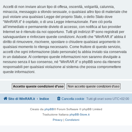
Accetti di non inviare alcun tipo di offesa, oscenità, volgarità, calunnia,
minaccia, messaggio a sfondo sessuale, o qualsiasi altro tipo di materiale che
può violare una qualsiasi Legge del proprio Stato, o dello Stato dove
“WinRAR.it” è ospitato, o di una Legge internazionale. Fare ciò porta
all’immediato e permanente divieto di accesso, con notifica al tuo provider
Internet se è ritenuto da noi opportuno. Tutti gli indirizzi IP sono registrati per
salvaguardare e rinforzare queste condizioni. Accetti che “WinRAR.it” abbia il
diritto di rimuovere, riscrivere, spostare o chiudere qualsiasi argomento in
qualsiasi momento lo ritenga necessario. Come fruitore di questo servizio,
accetti che ogni informazione (dato personale) tu abbia inviato sia conservata
in un database. Al contempo queste informazioni non saranno divulgate a
nessuno senza il tuo consenso, né “WinRAR.it” o phpBB sono da ritenersi
responsabili per qualsiasi violazione al sistema che possa compromettere
queste informazioni.
Sito di WinRAR.it
Indice
Cancella cookie
Tutti gli orari sono
UTC+02:00
Creato da
phpBB
® Forum Software © phpBB Limited
Traduzione Italiana
phpBB-Store.it
Privacy
|
Condizioni