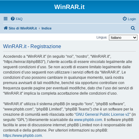
WinRAR.it
FAQ
Login
C
Sito di WinRAR.it
Indice
e
Lingua:
r
WinRAR.it - Registrazione
c
Accedendo a “WinRAR.it” (in seguito “noi”, “nostro”, “WinRAR.it”,
a
“https://winrar.it/phpBB3”), l’utente accetta di essere vincolato legalmente alle
seguenti condizioni d’uso. Se non accetti di essere limitato legalmente dalle
condizioni d’uso seguenti non utilizzare i servizi offerti da “WinRAR.it”. Le
condizioni d’uso possono cambiare in qualunque momento, sarà nostra
premura avvisarti di tali modifiche, benché sia opportuno controllare con
frequenza queste pagine per eventuali modifiche, dato che l’uso dei servizi di
“WinRAR.it” implica la completa accettazione delle condizioni d’uso.
“WinRAR.it” utilizza il sistema phpBB (in seguito “loro”, “phpBB software”,
“www.phpbb.com”, “phpBB Limited”, “phpBB Teams”) che è un software per la
creazione di comunità web rilasciata sotto “
GNU General Public License v2
” (in
seguito “GPL”) liberamente scaricabile da
www.phpbb.com
. Il software phpBB
facilita le aree di discussione internet; phpBB Limited non è responsabile dei
contenuti e della gestione. Per ulteriori informazioni su phpBB:
https://www.phpbb.com
.