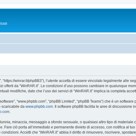
e RAR
 “https://winrar.it/phpBB3”), l’utente accetta di essere vincolato legalmente alle seg
vizi offerti da “WinRAR.it”. Le condizioni d’uso possono cambiare in qualunque mome
uali modifiche, dato che l’uso dei servizi di “WinRAR.it” implica la completa accet
B software”, “www.phpbb.com”, “phpBB Limited”, “phpBB Teams”) che è un software pe
e scaricabile da
www.phpbb.com
. Il software phpBB facilita le aree di discussione
bb.com
.
 calunnia, minaccia, messaggio a sfondo sessuale, o qualsiasi altro tipo di materiale
. Fare ciò porta all’immediato e permanente divieto di accesso, con notifica al tuo pr
e condizioni. Accetti che “WinRAR.it” abbia il diritto di rimuovere, riscrivere, spos