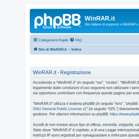
WinRAR.it
Sito italiano di supporto a WinRAR 
Collegamenti Rapidi
FAQ
Sito di WinRAR.it
Indice
WinRAR.it - Registrazione
Accedendo a “WinRAR.it” (in seguito “noi”, “nostro”, “WinRAR.it”,
legalmente dalle condizioni d’uso seguenti non utilizzare i ser
sia opportuno controllare con frequenza queste pagine per event
“WinRAR.it” utilizza il sistema phpBB (in seguito “loro”, “phpB
GNU General Public License v2
” (in seguito “GPL”) liberament
gestione. Per ulteriori informazioni su phpBB:
https://www.php
Accetti di non inviare alcun tipo di offesa, oscenità, volgarità,
Stato dove “WinRAR.it” è ospitato, o di una Legge internazionale
indirizzi IP sono registrati per salvaguardare e rinforzare quest