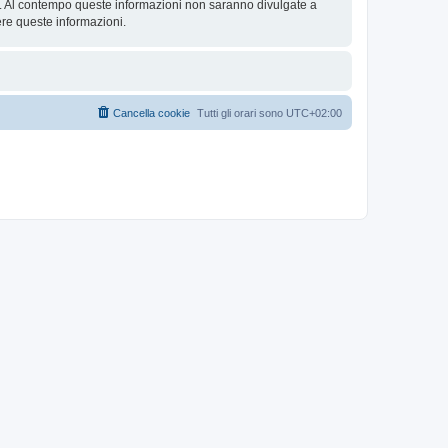
se. Al contempo queste informazioni non saranno divulgate a
re queste informazioni.
Cancella cookie
Tutti gli orari sono
UTC+02:00