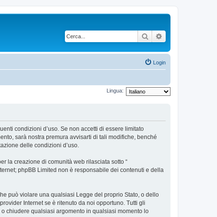
Cerca
Ricerca avanzata
Login
Lingua:
uenti condizioni d’uso. Se non accetti di essere limitato
nto, sarà nostra premura avvisarti di tali modifiche, benché
tazione delle condizioni d’uso.
r la creazione di comunità web rilasciata sotto “
 internet; phpBB Limited non è responsabile dei contenuti e della
 che può violare una qualsiasi Legge del proprio Stato, o dello
ovider Internet se è ritenuto da noi opportuno. Tutti gli
tare o chiudere qualsiasi argomento in qualsiasi momento lo