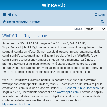
WinRAR.it
FAQ
Login
C
Sito di WinRAR.it
Indice
e
Lingua:
r
WinRAR.it - Registrazione
c
Accedendo a “WinRAR.it” (in seguito “noi”, “nostro”, “WinRAR.it”,
a
“https://winrar.it/phpBB3”), l’utente accetta di essere vincolato legalmente alle
seguenti condizioni d’uso. Se non accetti di essere limitato legalmente dalle
condizioni d’uso seguenti non utilizzare i servizi offerti da “WinRAR.it”. Le
condizioni d’uso possono cambiare in qualunque momento, sarà nostra
premura avvisarti di tali modifiche, benché sia opportuno controllare con
frequenza queste pagine per eventuali modifiche, dato che l’uso dei servizi di
“WinRAR.it” implica la completa accettazione delle condizioni d’uso.
“WinRAR.it” utilizza il sistema phpBB (in seguito “loro”, “phpBB software”,
“www.phpbb.com”, “phpBB Limited”, “phpBB Teams”) che è un software per la
creazione di comunità web rilasciata sotto “
GNU General Public License v2
” (in
seguito “GPL”) liberamente scaricabile da
www.phpbb.com
. Il software phpBB
facilita le aree di discussione internet; phpBB Limited non è responsabile dei
contenuti e della gestione. Per ulteriori informazioni su phpBB:
https://www.phpbb.com
.