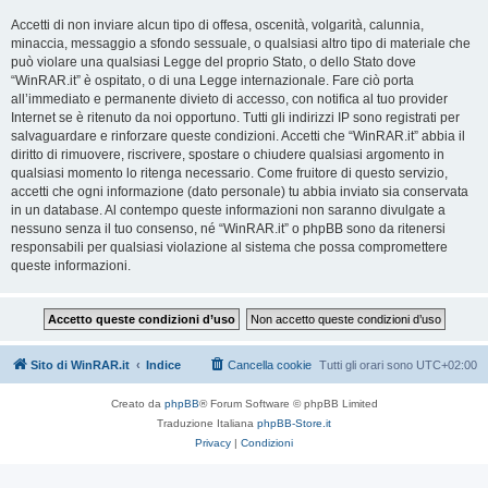
Accetti di non inviare alcun tipo di offesa, oscenità, volgarità, calunnia,
minaccia, messaggio a sfondo sessuale, o qualsiasi altro tipo di materiale che
può violare una qualsiasi Legge del proprio Stato, o dello Stato dove
“WinRAR.it” è ospitato, o di una Legge internazionale. Fare ciò porta
all’immediato e permanente divieto di accesso, con notifica al tuo provider
Internet se è ritenuto da noi opportuno. Tutti gli indirizzi IP sono registrati per
salvaguardare e rinforzare queste condizioni. Accetti che “WinRAR.it” abbia il
diritto di rimuovere, riscrivere, spostare o chiudere qualsiasi argomento in
qualsiasi momento lo ritenga necessario. Come fruitore di questo servizio,
accetti che ogni informazione (dato personale) tu abbia inviato sia conservata
in un database. Al contempo queste informazioni non saranno divulgate a
nessuno senza il tuo consenso, né “WinRAR.it” o phpBB sono da ritenersi
responsabili per qualsiasi violazione al sistema che possa compromettere
queste informazioni.
Sito di WinRAR.it
Indice
Cancella cookie
Tutti gli orari sono
UTC+02:00
Creato da
phpBB
® Forum Software © phpBB Limited
Traduzione Italiana
phpBB-Store.it
Privacy
|
Condizioni