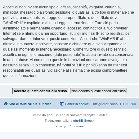
Accetti di non inviare alcun tipo di offesa, oscenità, volgarità, calunnia,
minaccia, messaggio a sfondo sessuale, o qualsiasi altro tipo di materiale che
può violare una qualsiasi Legge del proprio Stato, o dello Stato dove
“WinRAR.it” è ospitato, o di una Legge internazionale. Fare ciò porta
all’immediato e permanente divieto di accesso, con notifica al tuo provider
Internet se è ritenuto da noi opportuno. Tutti gli indirizzi IP sono registrati per
salvaguardare e rinforzare queste condizioni. Accetti che “WinRAR.it” abbia il
diritto di rimuovere, riscrivere, spostare o chiudere qualsiasi argomento in
qualsiasi momento lo ritenga necessario. Come fruitore di questo servizio,
accetti che ogni informazione (dato personale) tu abbia inviato sia conservata
in un database. Al contempo queste informazioni non saranno divulgate a
nessuno senza il tuo consenso, né “WinRAR.it” o phpBB sono da ritenersi
responsabili per qualsiasi violazione al sistema che possa compromettere
queste informazioni.
Sito di WinRAR.it
Indice
Cancella cookie
Tutti gli orari sono
UTC+02:00
Creato da
phpBB
® Forum Software © phpBB Limited
Traduzione Italiana
phpBB-Store.it
Privacy
|
Condizioni