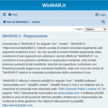
WinRAR.it
FAQ
Login
C
Sito di WinRAR.it
Indice
e
Lingua:
r
WinRAR.it - Registrazione
c
Accedendo a “WinRAR.it” (in seguito “noi”, “nostro”, “WinRAR.it”,
a
“https://winrar.it/phpBB3”), l’utente accetta di essere vincolato legalmente alle
seguenti condizioni d’uso. Se non accetti di essere limitato legalmente dalle
condizioni d’uso seguenti non utilizzare i servizi offerti da “WinRAR.it”. Le
condizioni d’uso possono cambiare in qualunque momento, sarà nostra
premura avvisarti di tali modifiche, benché sia opportuno controllare con
frequenza queste pagine per eventuali modifiche, dato che l’uso dei servizi di
“WinRAR.it” implica la completa accettazione delle condizioni d’uso.
“WinRAR.it” utilizza il sistema phpBB (in seguito “loro”, “phpBB software”,
“www.phpbb.com”, “phpBB Limited”, “phpBB Teams”) che è un software per la
creazione di comunità web rilasciata sotto “
GNU General Public License v2
” (in
seguito “GPL”) liberamente scaricabile da
www.phpbb.com
. Il software phpBB
facilita le aree di discussione internet; phpBB Limited non è responsabile dei
contenuti e della gestione. Per ulteriori informazioni su phpBB:
https://www.phpbb.com
.