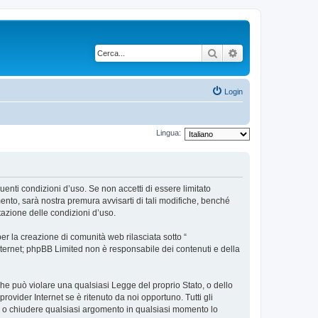
Cerca
Ricerca avanzata
Login
Lingua:
uenti condizioni d’uso. Se non accetti di essere limitato
nto, sarà nostra premura avvisarti di tali modifiche, benché
tazione delle condizioni d’uso.
r la creazione di comunità web rilasciata sotto “
 internet; phpBB Limited non è responsabile dei contenuti e della
 che può violare una qualsiasi Legge del proprio Stato, o dello
ovider Internet se è ritenuto da noi opportuno. Tutti gli
tare o chiudere qualsiasi argomento in qualsiasi momento lo