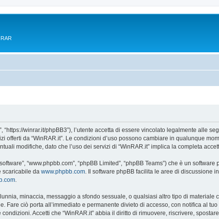
e RAR
 “https://winrar.it/phpBB3”), l’utente accetta di essere vincolato legalmente alle seg
vizi offerti da “WinRAR.it”. Le condizioni d’uso possono cambiare in qualunque mome
uali modifiche, dato che l’uso dei servizi di “WinRAR.it” implica la completa accet
B software”, “www.phpbb.com”, “phpBB Limited”, “phpBB Teams”) che è un software pe
e scaricabile da
www.phpbb.com
. Il software phpBB facilita le aree di discussione
bb.com
.
 calunnia, minaccia, messaggio a sfondo sessuale, o qualsiasi altro tipo di materiale
. Fare ciò porta all’immediato e permanente divieto di accesso, con notifica al tuo pr
e condizioni. Accetti che “WinRAR.it” abbia il diritto di rimuovere, riscrivere, spos