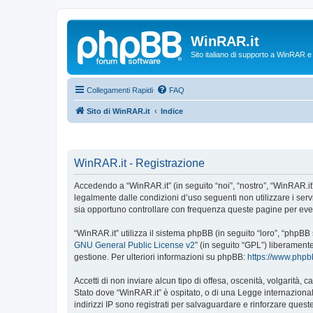
WinRAR.it
Sito italiano di supporto a WinRAR 
Collegamenti Rapidi
FAQ
Sito di WinRAR.it
Indice
WinRAR.it - Registrazione
Accedendo a “WinRAR.it” (in seguito “noi”, “nostro”, “WinRAR.it”,
legalmente dalle condizioni d’uso seguenti non utilizzare i ser
sia opportuno controllare con frequenza queste pagine per event
“WinRAR.it” utilizza il sistema phpBB (in seguito “loro”, “phpB
GNU General Public License v2
” (in seguito “GPL”) liberament
gestione. Per ulteriori informazioni su phpBB:
https://www.php
Accetti di non inviare alcun tipo di offesa, oscenità, volgarità,
Stato dove “WinRAR.it” è ospitato, o di una Legge internazionale
indirizzi IP sono registrati per salvaguardare e rinforzare quest