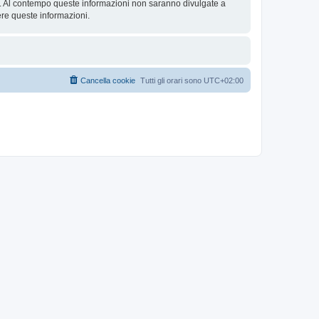
se. Al contempo queste informazioni non saranno divulgate a
re queste informazioni.
Cancella cookie
Tutti gli orari sono
UTC+02:00