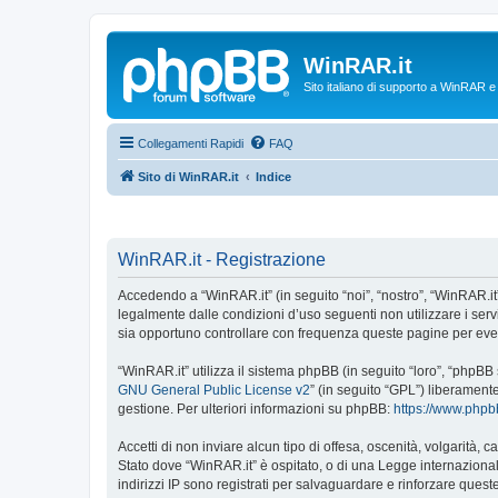
WinRAR.it
Sito italiano di supporto a WinRAR 
Collegamenti Rapidi
FAQ
Sito di WinRAR.it
Indice
WinRAR.it - Registrazione
Accedendo a “WinRAR.it” (in seguito “noi”, “nostro”, “WinRAR.it”,
legalmente dalle condizioni d’uso seguenti non utilizzare i ser
sia opportuno controllare con frequenza queste pagine per event
“WinRAR.it” utilizza il sistema phpBB (in seguito “loro”, “phpB
GNU General Public License v2
” (in seguito “GPL”) liberament
gestione. Per ulteriori informazioni su phpBB:
https://www.php
Accetti di non inviare alcun tipo di offesa, oscenità, volgarità,
Stato dove “WinRAR.it” è ospitato, o di una Legge internazionale
indirizzi IP sono registrati per salvaguardare e rinforzare quest