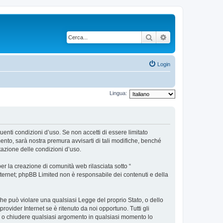
Cerca
Ricerca avanzata
Login
Lingua:
uenti condizioni d’uso. Se non accetti di essere limitato
nto, sarà nostra premura avvisarti di tali modifiche, benché
tazione delle condizioni d’uso.
r la creazione di comunità web rilasciata sotto “
 internet; phpBB Limited non è responsabile dei contenuti e della
 che può violare una qualsiasi Legge del proprio Stato, o dello
ovider Internet se è ritenuto da noi opportuno. Tutti gli
tare o chiudere qualsiasi argomento in qualsiasi momento lo