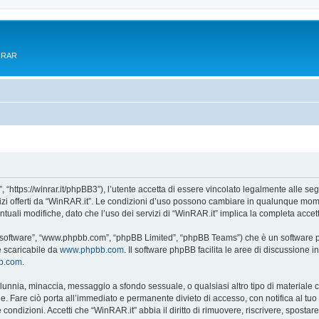
e RAR
 “https://winrar.it/phpBB3”), l’utente accetta di essere vincolato legalmente alle seg
vizi offerti da “WinRAR.it”. Le condizioni d’uso possono cambiare in qualunque mome
uali modifiche, dato che l’uso dei servizi di “WinRAR.it” implica la completa accet
B software”, “www.phpbb.com”, “phpBB Limited”, “phpBB Teams”) che è un software pe
e scaricabile da
www.phpbb.com
. Il software phpBB facilita le aree di discussione
bb.com
.
 calunnia, minaccia, messaggio a sfondo sessuale, o qualsiasi altro tipo di materiale
. Fare ciò porta all’immediato e permanente divieto di accesso, con notifica al tuo pr
e condizioni. Accetti che “WinRAR.it” abbia il diritto di rimuovere, riscrivere, spos