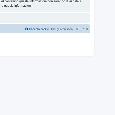
se. Al contempo queste informazioni non saranno divulgate a
re queste informazioni.
Cancella cookie
Tutti gli orari sono
UTC+02:00