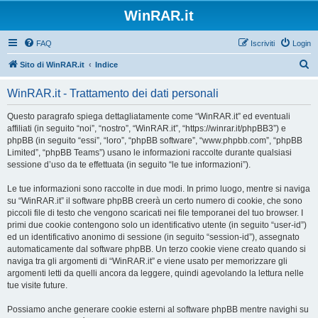
WinRAR.it
FAQ
Iscriviti
Login
C
Sito di WinRAR.it
Indice
e
WinRAR.it - Trattamento dei dati personali
r
c
Questo paragrafo spiega dettagliatamente come “WinRAR.it” ed eventuali
affiliati (in seguito “noi”, “nostro”, “WinRAR.it”, “https://winrar.it/phpBB3”) e
a
phpBB (in seguito “essi”, “loro”, “phpBB software”, “www.phpbb.com”, “phpBB
Limited”, “phpBB Teams”) usano le informazioni raccolte durante qualsiasi
sessione d’uso da te effettuata (in seguito “le tue informazioni”).
Le tue informazioni sono raccolte in due modi. In primo luogo, mentre si naviga
su “WinRAR.it” il software phpBB creerà un certo numero di cookie, che sono
piccoli file di testo che vengono scaricati nei file temporanei del tuo browser. I
primi due cookie contengono solo un identificativo utente (in seguito “user-id”)
ed un identificativo anonimo di sessione (in seguito “session-id”), assegnato
automaticamente dal software phpBB. Un terzo cookie viene creato quando si
naviga tra gli argomenti di “WinRAR.it” e viene usato per memorizzare gli
argomenti letti da quelli ancora da leggere, quindi agevolando la lettura nelle
tue visite future.
Possiamo anche generare cookie esterni al software phpBB mentre navighi su