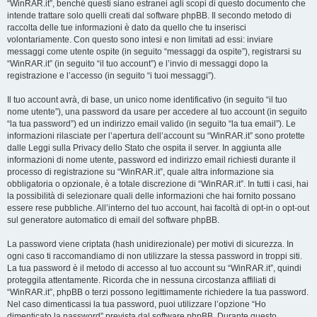
“WinRAR.it”, benché questi siano estranei agli scopi di questo documento che
intende trattare solo quelli creati dal software phpBB. Il secondo metodo di
raccolta delle tue informazioni è dato da quello che tu inserisci
volontariamente. Con questo sono intesi e non limitati ad essi: inviare
messaggi come utente ospite (in seguito “messaggi da ospite”), registrarsi su
“WinRAR.it” (in seguito “il tuo account”) e l’invio di messaggi dopo la
registrazione e l’accesso (in seguito “i tuoi messaggi”).
Il tuo account avrà, di base, un unico nome identificativo (in seguito “il tuo
nome utente”), una password da usare per accedere al tuo account (in seguito
“la tua password”) ed un indirizzo email valido (in seguito “la tua email”). Le
informazioni rilasciate per l’apertura dell’account su “WinRAR.it” sono protette
dalle Leggi sulla Privacy dello Stato che ospita il server. In aggiunta alle
informazioni di nome utente, password ed indirizzo email richiesti durante il
processo di registrazione su “WinRAR.it”, quale altra informazione sia
obbligatoria o opzionale, è a totale discrezione di “WinRAR.it”. In tutti i casi, hai
la possibilità di selezionare quali delle informazioni che hai fornito possano
essere rese pubbliche. All’interno del tuo account, hai facoltà di opt-in o opt-out
sul generatore automatico di email del software phpBB.
La password viene criptata (hash unidirezionale) per motivi di sicurezza. In
ogni caso ti raccomandiamo di non utilizzare la stessa password in troppi siti.
La tua password è il metodo di accesso al tuo account su “WinRAR.it”, quindi
proteggila attentamente. Ricorda che in nessuna circostanza affiliati di
“WinRAR.it”, phpBB o terzi possono legittimamente richiedere la tua password.
Nel caso dimenticassi la tua password, puoi utilizzare l’opzione “Ho
dimenticato la password” prevista dal software phpBB. Durante questo