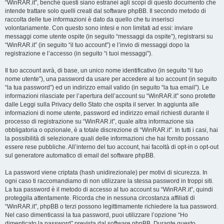
“WinRAR.it”, benché questi siano estranei agli scopi di questo documento che
intende trattare solo quelli creati dal software phpBB. Il secondo metodo di
raccolta delle tue informazioni è dato da quello che tu inserisci
volontariamente. Con questo sono intesi e non limitati ad essi: inviare
messaggi come utente ospite (in seguito “messaggi da ospite”), registrarsi su
“WinRAR.it” (in seguito “il tuo account”) e l’invio di messaggi dopo la
registrazione e l’accesso (in seguito “i tuoi messaggi”).
Il tuo account avrà, di base, un unico nome identificativo (in seguito “il tuo
nome utente”), una password da usare per accedere al tuo account (in seguito
“la tua password”) ed un indirizzo email valido (in seguito “la tua email”). Le
informazioni rilasciate per l’apertura dell’account su “WinRAR.it” sono protette
dalle Leggi sulla Privacy dello Stato che ospita il server. In aggiunta alle
informazioni di nome utente, password ed indirizzo email richiesti durante il
processo di registrazione su “WinRAR.it”, quale altra informazione sia
obbligatoria o opzionale, è a totale discrezione di “WinRAR.it”. In tutti i casi, hai
la possibilità di selezionare quali delle informazioni che hai fornito possano
essere rese pubbliche. All’interno del tuo account, hai facoltà di opt-in o opt-out
sul generatore automatico di email del software phpBB.
La password viene criptata (hash unidirezionale) per motivi di sicurezza. In
ogni caso ti raccomandiamo di non utilizzare la stessa password in troppi siti.
La tua password è il metodo di accesso al tuo account su “WinRAR.it”, quindi
proteggila attentamente. Ricorda che in nessuna circostanza affiliati di
“WinRAR.it”, phpBB o terzi possono legittimamente richiedere la tua password.
Nel caso dimenticassi la tua password, puoi utilizzare l’opzione “Ho
dimenticato la password” prevista dal software phpBB. Durante questo