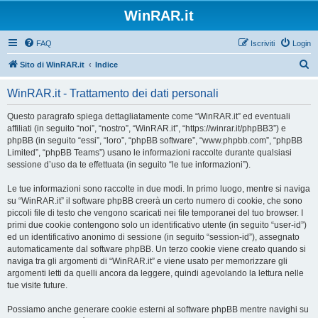
WinRAR.it
FAQ
Iscriviti
Login
C
Sito di WinRAR.it
Indice
e
WinRAR.it - Trattamento dei dati personali
r
c
Questo paragrafo spiega dettagliatamente come “WinRAR.it” ed eventuali
affiliati (in seguito “noi”, “nostro”, “WinRAR.it”, “https://winrar.it/phpBB3”) e
a
phpBB (in seguito “essi”, “loro”, “phpBB software”, “www.phpbb.com”, “phpBB
Limited”, “phpBB Teams”) usano le informazioni raccolte durante qualsiasi
sessione d’uso da te effettuata (in seguito “le tue informazioni”).
Le tue informazioni sono raccolte in due modi. In primo luogo, mentre si naviga
su “WinRAR.it” il software phpBB creerà un certo numero di cookie, che sono
piccoli file di testo che vengono scaricati nei file temporanei del tuo browser. I
primi due cookie contengono solo un identificativo utente (in seguito “user-id”)
ed un identificativo anonimo di sessione (in seguito “session-id”), assegnato
automaticamente dal software phpBB. Un terzo cookie viene creato quando si
naviga tra gli argomenti di “WinRAR.it” e viene usato per memorizzare gli
argomenti letti da quelli ancora da leggere, quindi agevolando la lettura nelle
tue visite future.
Possiamo anche generare cookie esterni al software phpBB mentre navighi su