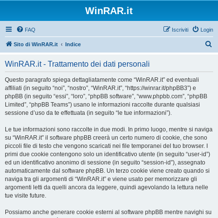
WinRAR.it
FAQ
Iscriviti
Login
C
Sito di WinRAR.it
Indice
e
WinRAR.it - Trattamento dei dati personali
r
c
Questo paragrafo spiega dettagliatamente come “WinRAR.it” ed eventuali
affiliati (in seguito “noi”, “nostro”, “WinRAR.it”, “https://winrar.it/phpBB3”) e
a
phpBB (in seguito “essi”, “loro”, “phpBB software”, “www.phpbb.com”, “phpBB
Limited”, “phpBB Teams”) usano le informazioni raccolte durante qualsiasi
sessione d’uso da te effettuata (in seguito “le tue informazioni”).
Le tue informazioni sono raccolte in due modi. In primo luogo, mentre si naviga
su “WinRAR.it” il software phpBB creerà un certo numero di cookie, che sono
piccoli file di testo che vengono scaricati nei file temporanei del tuo browser. I
primi due cookie contengono solo un identificativo utente (in seguito “user-id”)
ed un identificativo anonimo di sessione (in seguito “session-id”), assegnato
automaticamente dal software phpBB. Un terzo cookie viene creato quando si
naviga tra gli argomenti di “WinRAR.it” e viene usato per memorizzare gli
argomenti letti da quelli ancora da leggere, quindi agevolando la lettura nelle
tue visite future.
Possiamo anche generare cookie esterni al software phpBB mentre navighi su