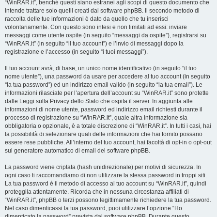
“WinRAR.it”, benché questi siano estranei agli scopi di questo documento che
intende trattare solo quelli creati dal software phpBB. Il secondo metodo di
raccolta delle tue informazioni è dato da quello che tu inserisci
volontariamente. Con questo sono intesi e non limitati ad essi: inviare
messaggi come utente ospite (in seguito “messaggi da ospite”), registrarsi su
“WinRAR.it” (in seguito “il tuo account”) e l’invio di messaggi dopo la
registrazione e l’accesso (in seguito “i tuoi messaggi”).
Il tuo account avrà, di base, un unico nome identificativo (in seguito “il tuo
nome utente”), una password da usare per accedere al tuo account (in seguito
“la tua password”) ed un indirizzo email valido (in seguito “la tua email”). Le
informazioni rilasciate per l’apertura dell’account su “WinRAR.it” sono protette
dalle Leggi sulla Privacy dello Stato che ospita il server. In aggiunta alle
informazioni di nome utente, password ed indirizzo email richiesti durante il
processo di registrazione su “WinRAR.it”, quale altra informazione sia
obbligatoria o opzionale, è a totale discrezione di “WinRAR.it”. In tutti i casi, hai
la possibilità di selezionare quali delle informazioni che hai fornito possano
essere rese pubbliche. All’interno del tuo account, hai facoltà di opt-in o opt-out
sul generatore automatico di email del software phpBB.
La password viene criptata (hash unidirezionale) per motivi di sicurezza. In
ogni caso ti raccomandiamo di non utilizzare la stessa password in troppi siti.
La tua password è il metodo di accesso al tuo account su “WinRAR.it”, quindi
proteggila attentamente. Ricorda che in nessuna circostanza affiliati di
“WinRAR.it”, phpBB o terzi possono legittimamente richiedere la tua password.
Nel caso dimenticassi la tua password, puoi utilizzare l’opzione “Ho
dimenticato la password” prevista dal software phpBB. Durante questo