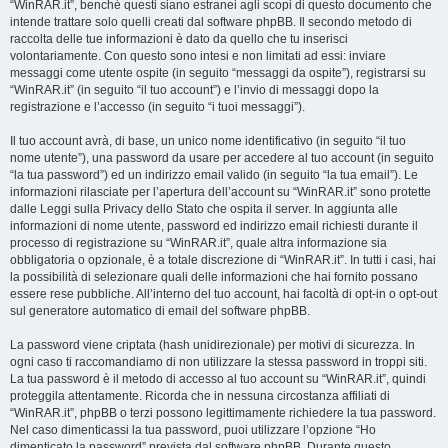
“WinRAR.it”, benché questi siano estranei agli scopi di questo documento che
intende trattare solo quelli creati dal software phpBB. Il secondo metodo di
raccolta delle tue informazioni è dato da quello che tu inserisci
volontariamente. Con questo sono intesi e non limitati ad essi: inviare
messaggi come utente ospite (in seguito “messaggi da ospite”), registrarsi su
“WinRAR.it” (in seguito “il tuo account”) e l’invio di messaggi dopo la
registrazione e l’accesso (in seguito “i tuoi messaggi”).
Il tuo account avrà, di base, un unico nome identificativo (in seguito “il tuo
nome utente”), una password da usare per accedere al tuo account (in seguito
“la tua password”) ed un indirizzo email valido (in seguito “la tua email”). Le
informazioni rilasciate per l’apertura dell’account su “WinRAR.it” sono protette
dalle Leggi sulla Privacy dello Stato che ospita il server. In aggiunta alle
informazioni di nome utente, password ed indirizzo email richiesti durante il
processo di registrazione su “WinRAR.it”, quale altra informazione sia
obbligatoria o opzionale, è a totale discrezione di “WinRAR.it”. In tutti i casi, hai
la possibilità di selezionare quali delle informazioni che hai fornito possano
essere rese pubbliche. All’interno del tuo account, hai facoltà di opt-in o opt-out
sul generatore automatico di email del software phpBB.
La password viene criptata (hash unidirezionale) per motivi di sicurezza. In
ogni caso ti raccomandiamo di non utilizzare la stessa password in troppi siti.
La tua password è il metodo di accesso al tuo account su “WinRAR.it”, quindi
proteggila attentamente. Ricorda che in nessuna circostanza affiliati di
“WinRAR.it”, phpBB o terzi possono legittimamente richiedere la tua password.
Nel caso dimenticassi la tua password, puoi utilizzare l’opzione “Ho
dimenticato la password” prevista dal software phpBB. Durante questo