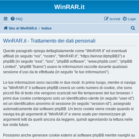
WinRAR.it
FAQ
Iscriviti
Login
C
Sito di WinRAR.it
Indice
e
WinRAR.it - Trattamento dei dati personali
r
c
Questo paragrafo spiega dettagliatamente come “WinRAR.it” ed eventuali
affiliati (in seguito “noi”, “nostro”, “WinRAR.it”, “https://winrar.it/phpBB3”) e
a
phpBB (in seguito “essi”, “loro”, “phpBB software”, “www.phpbb.com”, “phpBB
Limited”, “phpBB Teams”) usano le informazioni raccolte durante qualsiasi
sessione d’uso da te effettuata (in seguito “le tue informazioni”).
Le tue informazioni sono raccolte in due modi. In primo luogo, mentre si naviga
su “WinRAR.it” il software phpBB creerà un certo numero di cookie, che sono
piccoli file di testo che vengono scaricati nei file temporanei del tuo browser. I
primi due cookie contengono solo un identificativo utente (in seguito “user-id”)
ed un identificativo anonimo di sessione (in seguito “session-id”), assegnato
automaticamente dal software phpBB. Un terzo cookie viene creato quando si
naviga tra gli argomenti di “WinRAR.it” e viene usato per memorizzare gli
argomenti letti da quelli ancora da leggere, quindi agevolando la lettura nelle
tue visite future.
Possiamo anche generare cookie esterni al software phpBB mentre navighi su