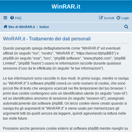
WinRAR.it
FAQ
Iscriviti
Login
C
Sito di WinRAR.it
Indice
e
WinRAR.it - Trattamento dei dati personali
r
c
Questo paragrafo spiega dettagliatamente come “WinRAR.it” ed eventuali
affiliati (in seguito “noi”, “nostro”, “WinRAR.it”, “https://winrar.it/phpBB3”) e
a
phpBB (in seguito “essi”, “loro”, “phpBB software”, “www.phpbb.com”, “phpBB
Limited”, “phpBB Teams”) usano le informazioni raccolte durante qualsiasi
sessione d’uso da te effettuata (in seguito “le tue informazioni”).
Le tue informazioni sono raccolte in due modi. In primo luogo, mentre si naviga
su “WinRAR.it” il software phpBB creerà un certo numero di cookie, che sono
piccoli file di testo che vengono scaricati nei file temporanei del tuo browser. I
primi due cookie contengono solo un identificativo utente (in seguito “user-id”)
ed un identificativo anonimo di sessione (in seguito “session-id”), assegnato
automaticamente dal software phpBB. Un terzo cookie viene creato quando si
naviga tra gli argomenti di “WinRAR.it” e viene usato per memorizzare gli
argomenti letti da quelli ancora da leggere, quindi agevolando la lettura nelle
tue visite future.
Possiamo anche generare cookie esterni al software phpBB mentre navighi su