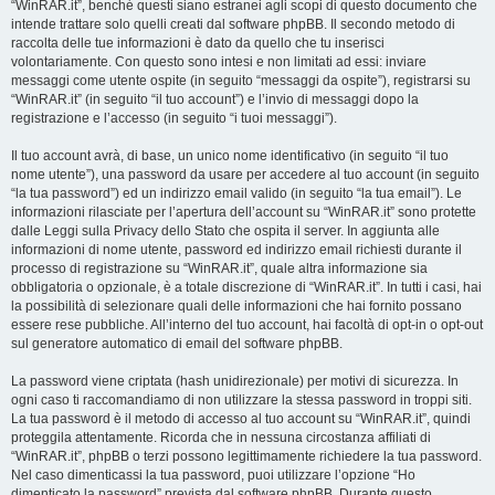
“WinRAR.it”, benché questi siano estranei agli scopi di questo documento che
intende trattare solo quelli creati dal software phpBB. Il secondo metodo di
raccolta delle tue informazioni è dato da quello che tu inserisci
volontariamente. Con questo sono intesi e non limitati ad essi: inviare
messaggi come utente ospite (in seguito “messaggi da ospite”), registrarsi su
“WinRAR.it” (in seguito “il tuo account”) e l’invio di messaggi dopo la
registrazione e l’accesso (in seguito “i tuoi messaggi”).
Il tuo account avrà, di base, un unico nome identificativo (in seguito “il tuo
nome utente”), una password da usare per accedere al tuo account (in seguito
“la tua password”) ed un indirizzo email valido (in seguito “la tua email”). Le
informazioni rilasciate per l’apertura dell’account su “WinRAR.it” sono protette
dalle Leggi sulla Privacy dello Stato che ospita il server. In aggiunta alle
informazioni di nome utente, password ed indirizzo email richiesti durante il
processo di registrazione su “WinRAR.it”, quale altra informazione sia
obbligatoria o opzionale, è a totale discrezione di “WinRAR.it”. In tutti i casi, hai
la possibilità di selezionare quali delle informazioni che hai fornito possano
essere rese pubbliche. All’interno del tuo account, hai facoltà di opt-in o opt-out
sul generatore automatico di email del software phpBB.
La password viene criptata (hash unidirezionale) per motivi di sicurezza. In
ogni caso ti raccomandiamo di non utilizzare la stessa password in troppi siti.
La tua password è il metodo di accesso al tuo account su “WinRAR.it”, quindi
proteggila attentamente. Ricorda che in nessuna circostanza affiliati di
“WinRAR.it”, phpBB o terzi possono legittimamente richiedere la tua password.
Nel caso dimenticassi la tua password, puoi utilizzare l’opzione “Ho
dimenticato la password” prevista dal software phpBB. Durante questo