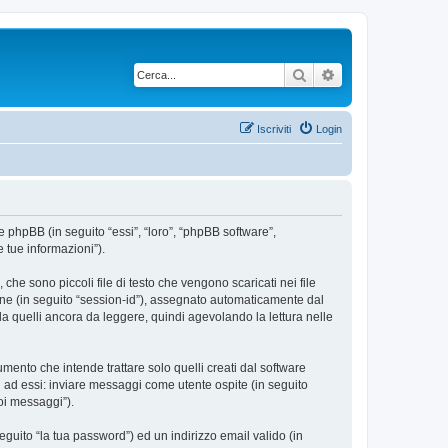
Cerca
Ricerca avanzata
Iscriviti
Login
e phpBB (in seguito “essi”, “loro”, “phpBB software”,
 tue informazioni”).
he sono piccoli file di testo che vengono scaricati nei file
ione (in seguito “session-id”), assegnato automaticamente dal
a quelli ancora da leggere, quindi agevolando la lettura nelle
nto che intende trattare solo quelli creati dal software
i ad essi: inviare messaggi come utente ospite (in seguito
uoi messaggi”).
eguito “la tua password”) ed un indirizzo email valido (in