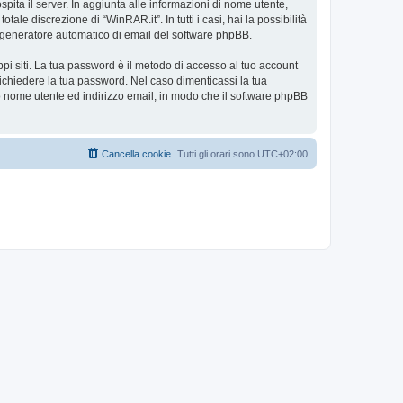
spita il server. In aggiunta alle informazioni di nome utente,
ale discrezione di “WinRAR.it”. In tutti i casi, hai la possibilità
ul generatore automatico di email del software phpBB.
ppi siti. La tua password è il metodo di accesso al tuo account
richiedere la tua password. Nel caso dimenticassi la tua
uo nome utente ed indirizzo email, in modo che il software phpBB
Cancella cookie
Tutti gli orari sono
UTC+02:00