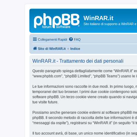
WinRAR.it
Sito italiano di supporto a WinRAR 
Collegamenti Rapidi
FAQ
Sito di WinRAR.it
Indice
WinRAR.it - Trattamento dei dati personali
Questo paragrafo spiega dettagliatamente come “WinRAR.it” ed even
“www.phpbb.com”, “phpBB Limited”, “phpBB Teams”) usano le infor
Le tue informazioni sono raccolte in due modi. In primo luogo, m
temporanei del tuo browser. I primi due cookie contengono solo 
software phpBB. Un terzo cookie viene creato quando si naviga t
tue visite future.
Possiamo anche generare cookie esterni al software phpBB mentr
phpBB. Il secondo metodo di raccolta delle tue informazioni è d
“messaggi da ospite”), registrarsi su “WinRAR.it” (in seguito “il 
Il tuo account avrà, di base, un unico nome identificativo (in s