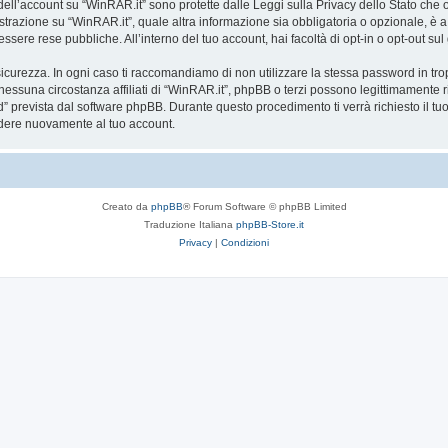
a dell’account su “WinRAR.it” sono protette dalle Leggi sulla Privacy dello Stato che o
trazione su “WinRAR.it”, quale altra informazione sia obbligatoria o opzionale, è a tot
essere rese pubbliche. All’interno del tuo account, hai facoltà di opt-in o opt-out s
icurezza. In ogni caso ti raccomandiamo di non utilizzare la stessa password in tro
nessuna circostanza affiliati di “WinRAR.it”, phpBB o terzi possono legittimamente 
” prevista dal software phpBB. Durante questo procedimento ti verrà richiesto il t
dere nuovamente al tuo account.
Creato da
phpBB
® Forum Software © phpBB Limited
Traduzione Italiana
phpBB-Store.it
Privacy
|
Condizioni