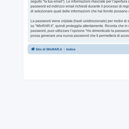
seguito “la tua email”). Le informazioni rilasciate per l’apertur
password ed indirizzo email richiesti durante il processo di regis
di selezionare quali delle informazioni che hai fornito possano 
La password viene criptata (hash unidirezionale) per motivi di s
su “WinRAR.it”, quindi proteggila attentamente. Ricorda che in 
password, puoi utilizzare l’opzione “Ho dimenticato la password
possa generare una nuova password che ti permetterà di acce
Sito di WinRAR.it
Indice