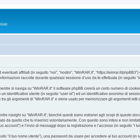
e RAR
tuali affiliati (in seguito “noi”, “nostro”, “WinRAR.it”, “https://winrar.it/phpBB3”) 
mazioni raccolte durante qualsiasi sessione d’uso da te effettuata (in seguito “le
entre si naviga su “WinRAR.it” il software phpBB creerà un certo numero di cookie, c
un identificativo utente (in seguito “user-id”) ed un identificativo anonimo di sess
ra gli argomenti di “WinRAR.it” e viene usato per memorizzare gli argomenti letti d
e navighi su “WinRAR.it”, benché questi siano estranei agli scopi di questo docume
ato da quello che tu inserisci volontariamente. Con questo sono intesi e non limitat
tuo account”) e l’invio di messaggi dopo la registrazione e l’accesso (in seguito “i t
eguito “il tuo nome utente”), una password da usare per accedere al tuo account (in s