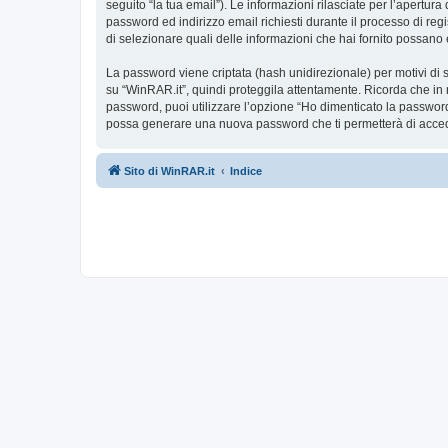
seguito “la tua email”). Le informazioni rilasciate per l’apertur
password ed indirizzo email richiesti durante il processo di regis
di selezionare quali delle informazioni che hai fornito possano 
La password viene criptata (hash unidirezionale) per motivi di s
su “WinRAR.it”, quindi proteggila attentamente. Ricorda che in 
password, puoi utilizzare l’opzione “Ho dimenticato la password
possa generare una nuova password che ti permetterà di acce
Sito di WinRAR.it
Indice