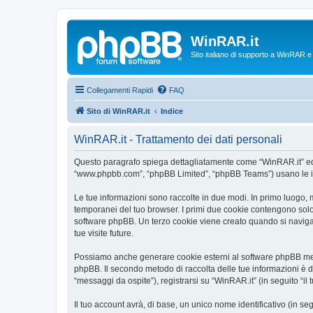
WinRAR.it
Sito italiano di supporto a WinRAR 
Collegamenti Rapidi
FAQ
Sito di WinRAR.it
Indice
WinRAR.it - Trattamento dei dati personali
Questo paragrafo spiega dettagliatamente come “WinRAR.it” ed even
“www.phpbb.com”, “phpBB Limited”, “phpBB Teams”) usano le infor
Le tue informazioni sono raccolte in due modi. In primo luogo, m
temporanei del tuo browser. I primi due cookie contengono solo 
software phpBB. Un terzo cookie viene creato quando si naviga t
tue visite future.
Possiamo anche generare cookie esterni al software phpBB mentr
phpBB. Il secondo metodo di raccolta delle tue informazioni è d
“messaggi da ospite”), registrarsi su “WinRAR.it” (in seguito “il 
Il tuo account avrà, di base, un unico nome identificativo (in s