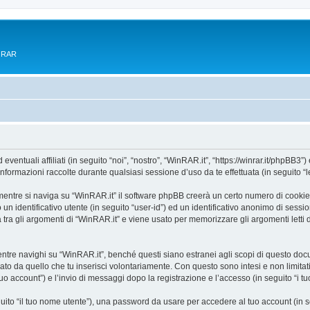
e RAR
tuali affiliati (in seguito “noi”, “nostro”, “WinRAR.it”, “https://winrar.it/phpBB3”) 
mazioni raccolte durante qualsiasi sessione d’uso da te effettuata (in seguito “le
entre si naviga su “WinRAR.it” il software phpBB creerà un certo numero di cookie, c
un identificativo utente (in seguito “user-id”) ed un identificativo anonimo di sess
ra gli argomenti di “WinRAR.it” e viene usato per memorizzare gli argomenti letti d
e navighi su “WinRAR.it”, benché questi siano estranei agli scopi di questo docume
ato da quello che tu inserisci volontariamente. Con questo sono intesi e non limitat
tuo account”) e l’invio di messaggi dopo la registrazione e l’accesso (in seguito “i t
eguito “il tuo nome utente”), una password da usare per accedere al tuo account (in s