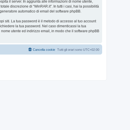
spita il server. In aggiunta alle informazioni di nome utente,
ale discrezione di “WinRAR.it”. In tutti i casi, hai la possibilità
ul generatore automatico di email del software phpBB.
ppi siti. La tua password è il metodo di accesso al tuo account
richiedere la tua password. Nel caso dimenticassi la tua
uo nome utente ed indirizzo email, in modo che il software phpBB
Cancella cookie
Tutti gli orari sono
UTC+02:00