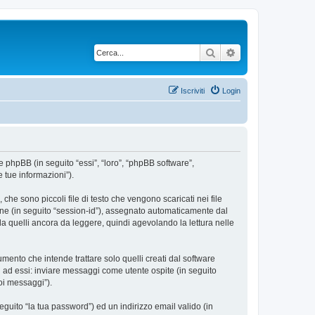
Cerca
Ricerca avanzata
Iscriviti
Login
e phpBB (in seguito “essi”, “loro”, “phpBB software”,
 tue informazioni”).
he sono piccoli file di testo che vengono scaricati nei file
ione (in seguito “session-id”), assegnato automaticamente dal
a quelli ancora da leggere, quindi agevolando la lettura nelle
nto che intende trattare solo quelli creati dal software
i ad essi: inviare messaggi come utente ospite (in seguito
uoi messaggi”).
eguito “la tua password”) ed un indirizzo email valido (in