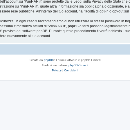
a dell’account su “WinRAR.it” sono protette dalle Leggi sulla Privacy dello Stato che o
trazione su “WinRAR.it”, quale altra informazione sia obbligatoria o opzionale, è a tot
essere rese pubbliche. All’interno del tuo account, hai facoltà di opt-in o opt-out s
icurezza. In ogni caso ti raccomandiamo di non utilizzare la stessa password in tro
nessuna circostanza affiliati di “WinRAR.it”, phpBB o terzi possono legittimamente 
” prevista dal software phpBB. Durante questo procedimento ti verrà richiesto il t
dere nuovamente al tuo account.
Creato da
phpBB
® Forum Software © phpBB Limited
Traduzione Italiana
phpBB-Store.it
Privacy
|
Condizioni