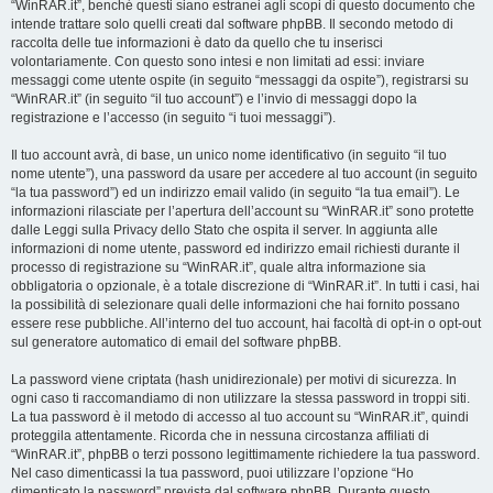
“WinRAR.it”, benché questi siano estranei agli scopi di questo documento che
intende trattare solo quelli creati dal software phpBB. Il secondo metodo di
raccolta delle tue informazioni è dato da quello che tu inserisci
volontariamente. Con questo sono intesi e non limitati ad essi: inviare
messaggi come utente ospite (in seguito “messaggi da ospite”), registrarsi su
“WinRAR.it” (in seguito “il tuo account”) e l’invio di messaggi dopo la
registrazione e l’accesso (in seguito “i tuoi messaggi”).
Il tuo account avrà, di base, un unico nome identificativo (in seguito “il tuo
nome utente”), una password da usare per accedere al tuo account (in seguito
“la tua password”) ed un indirizzo email valido (in seguito “la tua email”). Le
informazioni rilasciate per l’apertura dell’account su “WinRAR.it” sono protette
dalle Leggi sulla Privacy dello Stato che ospita il server. In aggiunta alle
informazioni di nome utente, password ed indirizzo email richiesti durante il
processo di registrazione su “WinRAR.it”, quale altra informazione sia
obbligatoria o opzionale, è a totale discrezione di “WinRAR.it”. In tutti i casi, hai
la possibilità di selezionare quali delle informazioni che hai fornito possano
essere rese pubbliche. All’interno del tuo account, hai facoltà di opt-in o opt-out
sul generatore automatico di email del software phpBB.
La password viene criptata (hash unidirezionale) per motivi di sicurezza. In
ogni caso ti raccomandiamo di non utilizzare la stessa password in troppi siti.
La tua password è il metodo di accesso al tuo account su “WinRAR.it”, quindi
proteggila attentamente. Ricorda che in nessuna circostanza affiliati di
“WinRAR.it”, phpBB o terzi possono legittimamente richiedere la tua password.
Nel caso dimenticassi la tua password, puoi utilizzare l’opzione “Ho
dimenticato la password” prevista dal software phpBB. Durante questo