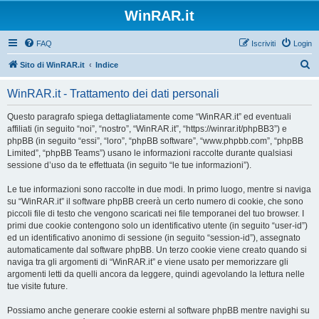
WinRAR.it
FAQ
Iscriviti
Login
C
Sito di WinRAR.it
Indice
e
WinRAR.it - Trattamento dei dati personali
r
c
Questo paragrafo spiega dettagliatamente come “WinRAR.it” ed eventuali
affiliati (in seguito “noi”, “nostro”, “WinRAR.it”, “https://winrar.it/phpBB3”) e
a
phpBB (in seguito “essi”, “loro”, “phpBB software”, “www.phpbb.com”, “phpBB
Limited”, “phpBB Teams”) usano le informazioni raccolte durante qualsiasi
sessione d’uso da te effettuata (in seguito “le tue informazioni”).
Le tue informazioni sono raccolte in due modi. In primo luogo, mentre si naviga
su “WinRAR.it” il software phpBB creerà un certo numero di cookie, che sono
piccoli file di testo che vengono scaricati nei file temporanei del tuo browser. I
primi due cookie contengono solo un identificativo utente (in seguito “user-id”)
ed un identificativo anonimo di sessione (in seguito “session-id”), assegnato
automaticamente dal software phpBB. Un terzo cookie viene creato quando si
naviga tra gli argomenti di “WinRAR.it” e viene usato per memorizzare gli
argomenti letti da quelli ancora da leggere, quindi agevolando la lettura nelle
tue visite future.
Possiamo anche generare cookie esterni al software phpBB mentre navighi su