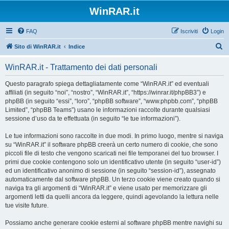
WinRAR.it
FAQ
Iscriviti
Login
C
Sito di WinRAR.it
Indice
e
WinRAR.it - Trattamento dei dati personali
r
c
Questo paragrafo spiega dettagliatamente come “WinRAR.it” ed eventuali
affiliati (in seguito “noi”, “nostro”, “WinRAR.it”, “https://winrar.it/phpBB3”) e
a
phpBB (in seguito “essi”, “loro”, “phpBB software”, “www.phpbb.com”, “phpBB
Limited”, “phpBB Teams”) usano le informazioni raccolte durante qualsiasi
sessione d’uso da te effettuata (in seguito “le tue informazioni”).
Le tue informazioni sono raccolte in due modi. In primo luogo, mentre si naviga
su “WinRAR.it” il software phpBB creerà un certo numero di cookie, che sono
piccoli file di testo che vengono scaricati nei file temporanei del tuo browser. I
primi due cookie contengono solo un identificativo utente (in seguito “user-id”)
ed un identificativo anonimo di sessione (in seguito “session-id”), assegnato
automaticamente dal software phpBB. Un terzo cookie viene creato quando si
naviga tra gli argomenti di “WinRAR.it” e viene usato per memorizzare gli
argomenti letti da quelli ancora da leggere, quindi agevolando la lettura nelle
tue visite future.
Possiamo anche generare cookie esterni al software phpBB mentre navighi su