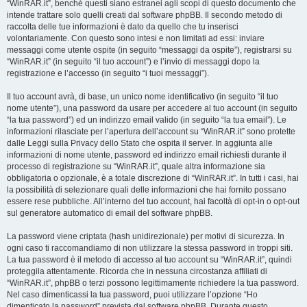
“WinRAR.it”, benché questi siano estranei agli scopi di questo documento che
intende trattare solo quelli creati dal software phpBB. Il secondo metodo di
raccolta delle tue informazioni è dato da quello che tu inserisci
volontariamente. Con questo sono intesi e non limitati ad essi: inviare
messaggi come utente ospite (in seguito “messaggi da ospite”), registrarsi su
“WinRAR.it” (in seguito “il tuo account”) e l’invio di messaggi dopo la
registrazione e l’accesso (in seguito “i tuoi messaggi”).
Il tuo account avrà, di base, un unico nome identificativo (in seguito “il tuo
nome utente”), una password da usare per accedere al tuo account (in seguito
“la tua password”) ed un indirizzo email valido (in seguito “la tua email”). Le
informazioni rilasciate per l’apertura dell’account su “WinRAR.it” sono protette
dalle Leggi sulla Privacy dello Stato che ospita il server. In aggiunta alle
informazioni di nome utente, password ed indirizzo email richiesti durante il
processo di registrazione su “WinRAR.it”, quale altra informazione sia
obbligatoria o opzionale, è a totale discrezione di “WinRAR.it”. In tutti i casi, hai
la possibilità di selezionare quali delle informazioni che hai fornito possano
essere rese pubbliche. All’interno del tuo account, hai facoltà di opt-in o opt-out
sul generatore automatico di email del software phpBB.
La password viene criptata (hash unidirezionale) per motivi di sicurezza. In
ogni caso ti raccomandiamo di non utilizzare la stessa password in troppi siti.
La tua password è il metodo di accesso al tuo account su “WinRAR.it”, quindi
proteggila attentamente. Ricorda che in nessuna circostanza affiliati di
“WinRAR.it”, phpBB o terzi possono legittimamente richiedere la tua password.
Nel caso dimenticassi la tua password, puoi utilizzare l’opzione “Ho
dimenticato la password” prevista dal software phpBB. Durante questo