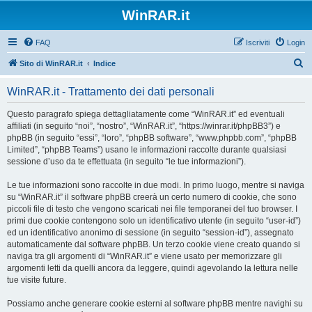
WinRAR.it
FAQ
Iscriviti
Login
C
Sito di WinRAR.it
Indice
e
WinRAR.it - Trattamento dei dati personali
r
c
Questo paragrafo spiega dettagliatamente come “WinRAR.it” ed eventuali
affiliati (in seguito “noi”, “nostro”, “WinRAR.it”, “https://winrar.it/phpBB3”) e
a
phpBB (in seguito “essi”, “loro”, “phpBB software”, “www.phpbb.com”, “phpBB
Limited”, “phpBB Teams”) usano le informazioni raccolte durante qualsiasi
sessione d’uso da te effettuata (in seguito “le tue informazioni”).
Le tue informazioni sono raccolte in due modi. In primo luogo, mentre si naviga
su “WinRAR.it” il software phpBB creerà un certo numero di cookie, che sono
piccoli file di testo che vengono scaricati nei file temporanei del tuo browser. I
primi due cookie contengono solo un identificativo utente (in seguito “user-id”)
ed un identificativo anonimo di sessione (in seguito “session-id”), assegnato
automaticamente dal software phpBB. Un terzo cookie viene creato quando si
naviga tra gli argomenti di “WinRAR.it” e viene usato per memorizzare gli
argomenti letti da quelli ancora da leggere, quindi agevolando la lettura nelle
tue visite future.
Possiamo anche generare cookie esterni al software phpBB mentre navighi su