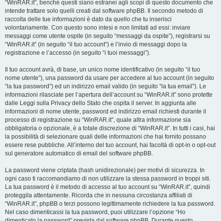
“WinRAR.it”, benché questi siano estranei agli scopi di questo documento che
intende trattare solo quelli creati dal software phpBB. Il secondo metodo di
raccolta delle tue informazioni è dato da quello che tu inserisci
volontariamente. Con questo sono intesi e non limitati ad essi: inviare
messaggi come utente ospite (in seguito “messaggi da ospite”), registrarsi su
“WinRAR.it” (in seguito “il tuo account”) e l’invio di messaggi dopo la
registrazione e l’accesso (in seguito “i tuoi messaggi”).
Il tuo account avrà, di base, un unico nome identificativo (in seguito “il tuo
nome utente”), una password da usare per accedere al tuo account (in seguito
“la tua password”) ed un indirizzo email valido (in seguito “la tua email”). Le
informazioni rilasciate per l’apertura dell’account su “WinRAR.it” sono protette
dalle Leggi sulla Privacy dello Stato che ospita il server. In aggiunta alle
informazioni di nome utente, password ed indirizzo email richiesti durante il
processo di registrazione su “WinRAR.it”, quale altra informazione sia
obbligatoria o opzionale, è a totale discrezione di “WinRAR.it”. In tutti i casi, hai
la possibilità di selezionare quali delle informazioni che hai fornito possano
essere rese pubbliche. All’interno del tuo account, hai facoltà di opt-in o opt-out
sul generatore automatico di email del software phpBB.
La password viene criptata (hash unidirezionale) per motivi di sicurezza. In
ogni caso ti raccomandiamo di non utilizzare la stessa password in troppi siti.
La tua password è il metodo di accesso al tuo account su “WinRAR.it”, quindi
proteggila attentamente. Ricorda che in nessuna circostanza affiliati di
“WinRAR.it”, phpBB o terzi possono legittimamente richiedere la tua password.
Nel caso dimenticassi la tua password, puoi utilizzare l’opzione “Ho
dimenticato la password” prevista dal software phpBB. Durante questo