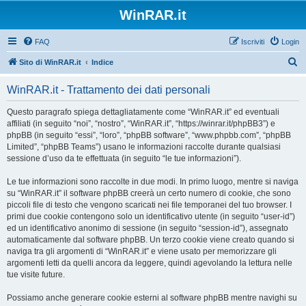
WinRAR.it
FAQ
Iscriviti
Login
C
Sito di WinRAR.it
Indice
e
WinRAR.it - Trattamento dei dati personali
r
c
Questo paragrafo spiega dettagliatamente come “WinRAR.it” ed eventuali
affiliati (in seguito “noi”, “nostro”, “WinRAR.it”, “https://winrar.it/phpBB3”) e
a
phpBB (in seguito “essi”, “loro”, “phpBB software”, “www.phpbb.com”, “phpBB
Limited”, “phpBB Teams”) usano le informazioni raccolte durante qualsiasi
sessione d’uso da te effettuata (in seguito “le tue informazioni”).
Le tue informazioni sono raccolte in due modi. In primo luogo, mentre si naviga
su “WinRAR.it” il software phpBB creerà un certo numero di cookie, che sono
piccoli file di testo che vengono scaricati nei file temporanei del tuo browser. I
primi due cookie contengono solo un identificativo utente (in seguito “user-id”)
ed un identificativo anonimo di sessione (in seguito “session-id”), assegnato
automaticamente dal software phpBB. Un terzo cookie viene creato quando si
naviga tra gli argomenti di “WinRAR.it” e viene usato per memorizzare gli
argomenti letti da quelli ancora da leggere, quindi agevolando la lettura nelle
tue visite future.
Possiamo anche generare cookie esterni al software phpBB mentre navighi su