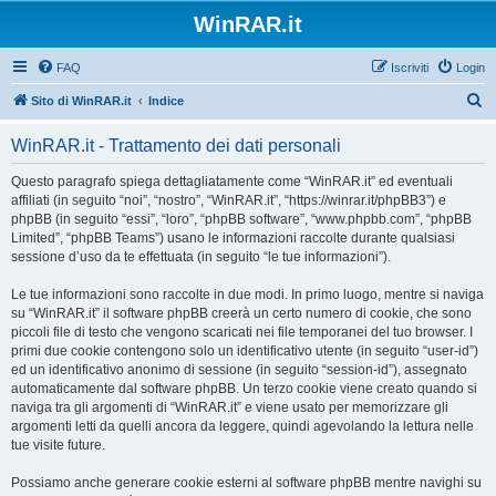
WinRAR.it
FAQ
Iscriviti
Login
C
Sito di WinRAR.it
Indice
e
WinRAR.it - Trattamento dei dati personali
r
c
Questo paragrafo spiega dettagliatamente come “WinRAR.it” ed eventuali
affiliati (in seguito “noi”, “nostro”, “WinRAR.it”, “https://winrar.it/phpBB3”) e
a
phpBB (in seguito “essi”, “loro”, “phpBB software”, “www.phpbb.com”, “phpBB
Limited”, “phpBB Teams”) usano le informazioni raccolte durante qualsiasi
sessione d’uso da te effettuata (in seguito “le tue informazioni”).
Le tue informazioni sono raccolte in due modi. In primo luogo, mentre si naviga
su “WinRAR.it” il software phpBB creerà un certo numero di cookie, che sono
piccoli file di testo che vengono scaricati nei file temporanei del tuo browser. I
primi due cookie contengono solo un identificativo utente (in seguito “user-id”)
ed un identificativo anonimo di sessione (in seguito “session-id”), assegnato
automaticamente dal software phpBB. Un terzo cookie viene creato quando si
naviga tra gli argomenti di “WinRAR.it” e viene usato per memorizzare gli
argomenti letti da quelli ancora da leggere, quindi agevolando la lettura nelle
tue visite future.
Possiamo anche generare cookie esterni al software phpBB mentre navighi su