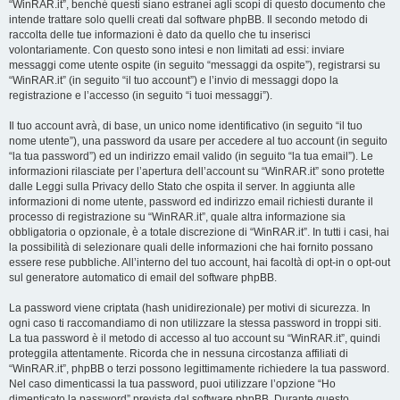
“WinRAR.it”, benché questi siano estranei agli scopi di questo documento che
intende trattare solo quelli creati dal software phpBB. Il secondo metodo di
raccolta delle tue informazioni è dato da quello che tu inserisci
volontariamente. Con questo sono intesi e non limitati ad essi: inviare
messaggi come utente ospite (in seguito “messaggi da ospite”), registrarsi su
“WinRAR.it” (in seguito “il tuo account”) e l’invio di messaggi dopo la
registrazione e l’accesso (in seguito “i tuoi messaggi”).
Il tuo account avrà, di base, un unico nome identificativo (in seguito “il tuo
nome utente”), una password da usare per accedere al tuo account (in seguito
“la tua password”) ed un indirizzo email valido (in seguito “la tua email”). Le
informazioni rilasciate per l’apertura dell’account su “WinRAR.it” sono protette
dalle Leggi sulla Privacy dello Stato che ospita il server. In aggiunta alle
informazioni di nome utente, password ed indirizzo email richiesti durante il
processo di registrazione su “WinRAR.it”, quale altra informazione sia
obbligatoria o opzionale, è a totale discrezione di “WinRAR.it”. In tutti i casi, hai
la possibilità di selezionare quali delle informazioni che hai fornito possano
essere rese pubbliche. All’interno del tuo account, hai facoltà di opt-in o opt-out
sul generatore automatico di email del software phpBB.
La password viene criptata (hash unidirezionale) per motivi di sicurezza. In
ogni caso ti raccomandiamo di non utilizzare la stessa password in troppi siti.
La tua password è il metodo di accesso al tuo account su “WinRAR.it”, quindi
proteggila attentamente. Ricorda che in nessuna circostanza affiliati di
“WinRAR.it”, phpBB o terzi possono legittimamente richiedere la tua password.
Nel caso dimenticassi la tua password, puoi utilizzare l’opzione “Ho
dimenticato la password” prevista dal software phpBB. Durante questo