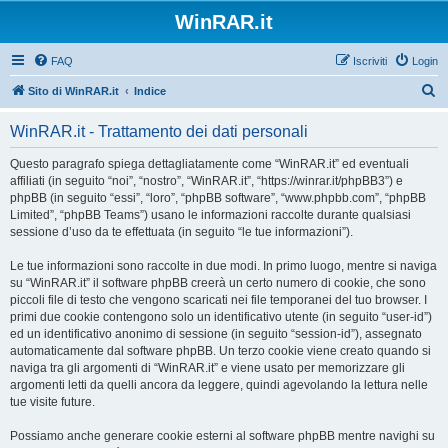
WinRAR.it
FAQ
Iscriviti
Login
C
Sito di WinRAR.it
Indice
e
WinRAR.it - Trattamento dei dati personali
r
c
Questo paragrafo spiega dettagliatamente come “WinRAR.it” ed eventuali
affiliati (in seguito “noi”, “nostro”, “WinRAR.it”, “https://winrar.it/phpBB3”) e
a
phpBB (in seguito “essi”, “loro”, “phpBB software”, “www.phpbb.com”, “phpBB
Limited”, “phpBB Teams”) usano le informazioni raccolte durante qualsiasi
sessione d’uso da te effettuata (in seguito “le tue informazioni”).
Le tue informazioni sono raccolte in due modi. In primo luogo, mentre si naviga
su “WinRAR.it” il software phpBB creerà un certo numero di cookie, che sono
piccoli file di testo che vengono scaricati nei file temporanei del tuo browser. I
primi due cookie contengono solo un identificativo utente (in seguito “user-id”)
ed un identificativo anonimo di sessione (in seguito “session-id”), assegnato
automaticamente dal software phpBB. Un terzo cookie viene creato quando si
naviga tra gli argomenti di “WinRAR.it” e viene usato per memorizzare gli
argomenti letti da quelli ancora da leggere, quindi agevolando la lettura nelle
tue visite future.
Possiamo anche generare cookie esterni al software phpBB mentre navighi su