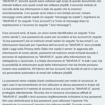
“WinRAR.it”, benché questi siano estranei agli scopi di questo documento che
intende trattare solo quelli creati dal software phpBB. Il secondo metodo di
raccolta delle tue informazioni è dato da quello che tu inserisci
volontariamente. Con questo sono intesi e non limitati ad essi: inviare
messaggi come utente ospite (in seguito “messaggi da ospite”), registrarsi su
“WinRAR.it” (in seguito “il tuo account”) e l’invio di messaggi dopo la
registrazione e l’accesso (in seguito “i tuoi messaggi”).
Il tuo account avrà, di base, un unico nome identificativo (in seguito “il tuo
nome utente”), una password da usare per accedere al tuo account (in seguito
“la tua password”) ed un indirizzo email valido (in seguito “la tua email”). Le
informazioni rilasciate per l’apertura dell’account su “WinRAR.it” sono protette
dalle Leggi sulla Privacy dello Stato che ospita il server. In aggiunta alle
informazioni di nome utente, password ed indirizzo email richiesti durante il
processo di registrazione su “WinRAR.it”, quale altra informazione sia
obbligatoria o opzionale, è a totale discrezione di “WinRAR.it”. In tutti i casi, hai
la possibilità di selezionare quali delle informazioni che hai fornito possano
essere rese pubbliche. All’interno del tuo account, hai facoltà di opt-in o opt-out
sul generatore automatico di email del software phpBB.
La password viene criptata (hash unidirezionale) per motivi di sicurezza. In
ogni caso ti raccomandiamo di non utilizzare la stessa password in troppi siti.
La tua password è il metodo di accesso al tuo account su “WinRAR.it”, quindi
proteggila attentamente. Ricorda che in nessuna circostanza affiliati di
“WinRAR.it”, phpBB o terzi possono legittimamente richiedere la tua password.
Nel caso dimenticassi la tua password, puoi utilizzare l’opzione “Ho
dimenticato la password” prevista dal software phpBB. Durante questo