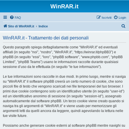
WinRAR.it
FAQ
Iscriviti
Login
C
Sito di WinRAR.it
Indice
e
WinRAR.it - Trattamento dei dati personali
r
c
Questo paragrafo spiega dettagliatamente come “WinRAR.it” ed eventuali
affiliati (in seguito “noi”, “nostro”, “WinRAR.it”, “https://winrar.it/phpBB3”) e
a
phpBB (in seguito “essi”, “loro”, “phpBB software”, “www.phpbb.com”, “phpBB
Limited”, “phpBB Teams”) usano le informazioni raccolte durante qualsiasi
sessione d’uso da te effettuata (in seguito “le tue informazioni”).
Le tue informazioni sono raccolte in due modi. In primo luogo, mentre si naviga
su “WinRAR.it” il software phpBB creerà un certo numero di cookie, che sono
piccoli file di testo che vengono scaricati nei file temporanei del tuo browser. I
primi due cookie contengono solo un identificativo utente (in seguito “user-id”)
ed un identificativo anonimo di sessione (in seguito “session-id”), assegnato
automaticamente dal software phpBB. Un terzo cookie viene creato quando si
naviga tra gli argomenti di “WinRAR.it” e viene usato per memorizzare gli
argomenti letti da quelli ancora da leggere, quindi agevolando la lettura nelle
tue visite future.
Possiamo anche generare cookie esterni al software phpBB mentre navighi su