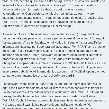
“WinRAR.it”, benché questi siano estranei agli scopi di questo documento che
intende trattare solo quelli creati dal software phpBB. Il secondo metodo di
raccolta delle tue informazioni è dato da quello che tu inserisci
volontariamente. Con questo sono intesi e non limitati ad essi: inviare
messaggi come utente ospite (in seguito “messaggi da ospite”), registrarsi su
“WinRAR.it” (in seguito “il tuo account”) e l’invio di messaggi dopo la
registrazione e l’accesso (in seguito “i tuoi messaggi”).
Il tuo account avrà, di base, un unico nome identificativo (in seguito “il tuo
nome utente”), una password da usare per accedere al tuo account (in seguito
“la tua password”) ed un indirizzo email valido (in seguito “la tua email”). Le
informazioni rilasciate per l’apertura dell’account su “WinRAR.it” sono protette
dalle Leggi sulla Privacy dello Stato che ospita il server. In aggiunta alle
informazioni di nome utente, password ed indirizzo email richiesti durante il
processo di registrazione su “WinRAR.it”, quale altra informazione sia
obbligatoria o opzionale, è a totale discrezione di “WinRAR.it”. In tutti i casi, hai
la possibilità di selezionare quali delle informazioni che hai fornito possano
essere rese pubbliche. All’interno del tuo account, hai facoltà di opt-in o opt-out
sul generatore automatico di email del software phpBB.
La password viene criptata (hash unidirezionale) per motivi di sicurezza. In
ogni caso ti raccomandiamo di non utilizzare la stessa password in troppi siti.
La tua password è il metodo di accesso al tuo account su “WinRAR.it”, quindi
proteggila attentamente. Ricorda che in nessuna circostanza affiliati di
“WinRAR.it”, phpBB o terzi possono legittimamente richiedere la tua password.
Nel caso dimenticassi la tua password, puoi utilizzare l’opzione “Ho
dimenticato la password” prevista dal software phpBB. Durante questo