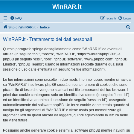
WinRAR.it
FAQ
Iscriviti
Login
C
Sito di WinRAR.it
Indice
e
WinRAR.it - Trattamento dei dati personali
r
c
Questo paragrafo spiega dettagliatamente come “WinRAR.it” ed eventuali
affiliati (in seguito “noi”, “nostro”, “WinRAR.it”, “https://winrar.it/phpBB3”) e
a
phpBB (in seguito “essi”, “loro”, “phpBB software”, “www.phpbb.com”, “phpBB
Limited”, “phpBB Teams”) usano le informazioni raccolte durante qualsiasi
sessione d’uso da te effettuata (in seguito “le tue informazioni”).
Le tue informazioni sono raccolte in due modi. In primo luogo, mentre si naviga
su “WinRAR.it” il software phpBB creerà un certo numero di cookie, che sono
piccoli file di testo che vengono scaricati nei file temporanei del tuo browser. I
primi due cookie contengono solo un identificativo utente (in seguito “user-id”)
ed un identificativo anonimo di sessione (in seguito “session-id”), assegnato
automaticamente dal software phpBB. Un terzo cookie viene creato quando si
naviga tra gli argomenti di “WinRAR.it” e viene usato per memorizzare gli
argomenti letti da quelli ancora da leggere, quindi agevolando la lettura nelle
tue visite future.
Possiamo anche generare cookie esterni al software phpBB mentre navighi su