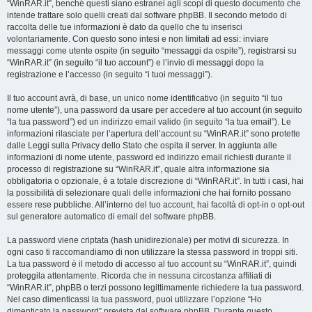
“WinRAR.it”, benché questi siano estranei agli scopi di questo documento che
intende trattare solo quelli creati dal software phpBB. Il secondo metodo di
raccolta delle tue informazioni è dato da quello che tu inserisci
volontariamente. Con questo sono intesi e non limitati ad essi: inviare
messaggi come utente ospite (in seguito “messaggi da ospite”), registrarsi su
“WinRAR.it” (in seguito “il tuo account”) e l’invio di messaggi dopo la
registrazione e l’accesso (in seguito “i tuoi messaggi”).
Il tuo account avrà, di base, un unico nome identificativo (in seguito “il tuo
nome utente”), una password da usare per accedere al tuo account (in seguito
“la tua password”) ed un indirizzo email valido (in seguito “la tua email”). Le
informazioni rilasciate per l’apertura dell’account su “WinRAR.it” sono protette
dalle Leggi sulla Privacy dello Stato che ospita il server. In aggiunta alle
informazioni di nome utente, password ed indirizzo email richiesti durante il
processo di registrazione su “WinRAR.it”, quale altra informazione sia
obbligatoria o opzionale, è a totale discrezione di “WinRAR.it”. In tutti i casi, hai
la possibilità di selezionare quali delle informazioni che hai fornito possano
essere rese pubbliche. All’interno del tuo account, hai facoltà di opt-in o opt-out
sul generatore automatico di email del software phpBB.
La password viene criptata (hash unidirezionale) per motivi di sicurezza. In
ogni caso ti raccomandiamo di non utilizzare la stessa password in troppi siti.
La tua password è il metodo di accesso al tuo account su “WinRAR.it”, quindi
proteggila attentamente. Ricorda che in nessuna circostanza affiliati di
“WinRAR.it”, phpBB o terzi possono legittimamente richiedere la tua password.
Nel caso dimenticassi la tua password, puoi utilizzare l’opzione “Ho
dimenticato la password” prevista dal software phpBB. Durante questo