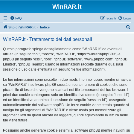
WinRAR.it
FAQ
Iscriviti
Login
C
Sito di WinRAR.it
Indice
e
WinRAR.it - Trattamento dei dati personali
r
c
Questo paragrafo spiega dettagliatamente come “WinRAR.it” ed eventuali
affiliati (in seguito “noi”, “nostro”, “WinRAR.it”, “https://winrar.it/phpBB3”) e
a
phpBB (in seguito “essi”, “loro”, “phpBB software”, “www.phpbb.com”, “phpBB
Limited”, “phpBB Teams”) usano le informazioni raccolte durante qualsiasi
sessione d’uso da te effettuata (in seguito “le tue informazioni”).
Le tue informazioni sono raccolte in due modi. In primo luogo, mentre si naviga
su “WinRAR.it” il software phpBB creerà un certo numero di cookie, che sono
piccoli file di testo che vengono scaricati nei file temporanei del tuo browser. I
primi due cookie contengono solo un identificativo utente (in seguito “user-id”)
ed un identificativo anonimo di sessione (in seguito “session-id”), assegnato
automaticamente dal software phpBB. Un terzo cookie viene creato quando si
naviga tra gli argomenti di “WinRAR.it” e viene usato per memorizzare gli
argomenti letti da quelli ancora da leggere, quindi agevolando la lettura nelle
tue visite future.
Possiamo anche generare cookie esterni al software phpBB mentre navighi su