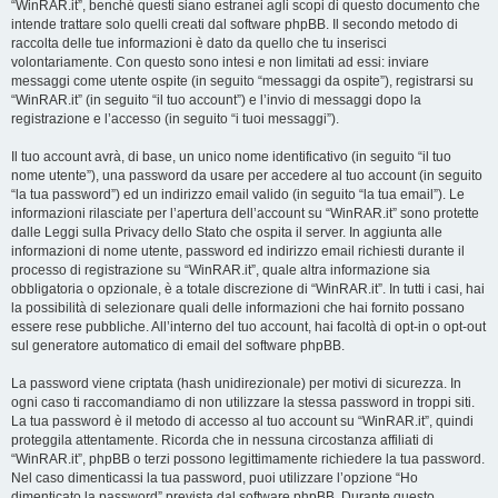
“WinRAR.it”, benché questi siano estranei agli scopi di questo documento che
intende trattare solo quelli creati dal software phpBB. Il secondo metodo di
raccolta delle tue informazioni è dato da quello che tu inserisci
volontariamente. Con questo sono intesi e non limitati ad essi: inviare
messaggi come utente ospite (in seguito “messaggi da ospite”), registrarsi su
“WinRAR.it” (in seguito “il tuo account”) e l’invio di messaggi dopo la
registrazione e l’accesso (in seguito “i tuoi messaggi”).
Il tuo account avrà, di base, un unico nome identificativo (in seguito “il tuo
nome utente”), una password da usare per accedere al tuo account (in seguito
“la tua password”) ed un indirizzo email valido (in seguito “la tua email”). Le
informazioni rilasciate per l’apertura dell’account su “WinRAR.it” sono protette
dalle Leggi sulla Privacy dello Stato che ospita il server. In aggiunta alle
informazioni di nome utente, password ed indirizzo email richiesti durante il
processo di registrazione su “WinRAR.it”, quale altra informazione sia
obbligatoria o opzionale, è a totale discrezione di “WinRAR.it”. In tutti i casi, hai
la possibilità di selezionare quali delle informazioni che hai fornito possano
essere rese pubbliche. All’interno del tuo account, hai facoltà di opt-in o opt-out
sul generatore automatico di email del software phpBB.
La password viene criptata (hash unidirezionale) per motivi di sicurezza. In
ogni caso ti raccomandiamo di non utilizzare la stessa password in troppi siti.
La tua password è il metodo di accesso al tuo account su “WinRAR.it”, quindi
proteggila attentamente. Ricorda che in nessuna circostanza affiliati di
“WinRAR.it”, phpBB o terzi possono legittimamente richiedere la tua password.
Nel caso dimenticassi la tua password, puoi utilizzare l’opzione “Ho
dimenticato la password” prevista dal software phpBB. Durante questo