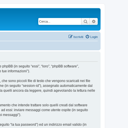
Cerca
Ricerca avanzata
Iscriviti
Login
e phpBB (in seguito “essi”, “loro”, “phpBB software”,
 tue informazioni”).
he sono piccoli file di testo che vengono scaricati nei file
ione (in seguito “session-id”), assegnato automaticamente dal
a quelli ancora da leggere, quindi agevolando la lettura nelle
nto che intende trattare solo quelli creati dal software
i ad essi: inviare messaggi come utente ospite (in seguito
uoi messaggi”).
eguito “la tua password”) ed un indirizzo email valido (in