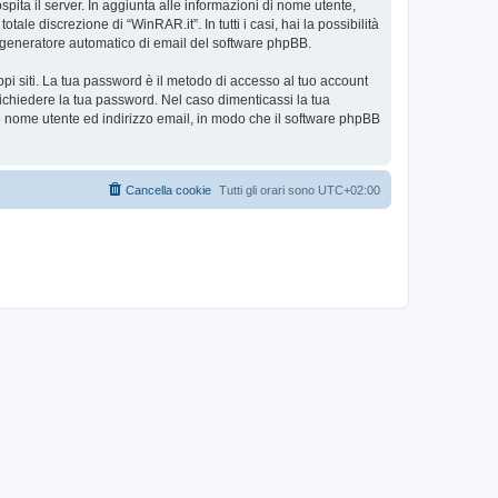
spita il server. In aggiunta alle informazioni di nome utente,
ale discrezione di “WinRAR.it”. In tutti i casi, hai la possibilità
ul generatore automatico di email del software phpBB.
ppi siti. La tua password è il metodo di accesso al tuo account
richiedere la tua password. Nel caso dimenticassi la tua
uo nome utente ed indirizzo email, in modo che il software phpBB
Cancella cookie
Tutti gli orari sono
UTC+02:00