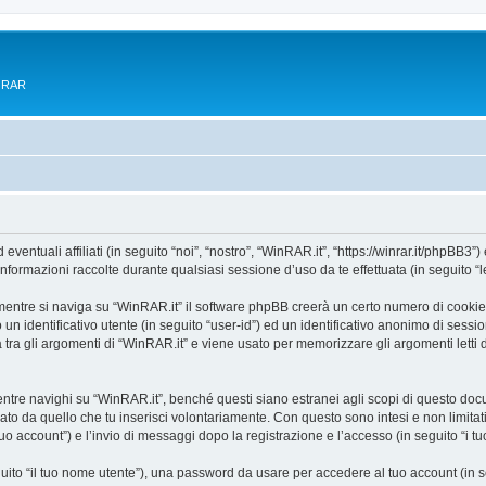
e RAR
tuali affiliati (in seguito “noi”, “nostro”, “WinRAR.it”, “https://winrar.it/phpBB3”) 
mazioni raccolte durante qualsiasi sessione d’uso da te effettuata (in seguito “le
entre si naviga su “WinRAR.it” il software phpBB creerà un certo numero di cookie, c
un identificativo utente (in seguito “user-id”) ed un identificativo anonimo di sess
ra gli argomenti di “WinRAR.it” e viene usato per memorizzare gli argomenti letti d
e navighi su “WinRAR.it”, benché questi siano estranei agli scopi di questo docume
ato da quello che tu inserisci volontariamente. Con questo sono intesi e non limitat
tuo account”) e l’invio di messaggi dopo la registrazione e l’accesso (in seguito “i t
eguito “il tuo nome utente”), una password da usare per accedere al tuo account (in s