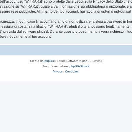
a dell’account su “WinRAR.it” sono protette dalle Leggi sulla Privacy dello Stato che o
trazione su “WinRAR.it”, quale altra informazione sia obbligatoria o opzionale, è a tot
essere rese pubbliche. All’interno del tuo account, hai facoltà di opt-in o opt-out s
icurezza. In ogni caso ti raccomandiamo di non utilizzare la stessa password in tro
nessuna circostanza affiliati di “WinRAR.it”, phpBB o terzi possono legittimamente 
” prevista dal software phpBB. Durante questo procedimento ti verrà richiesto il t
dere nuovamente al tuo account.
Creato da
phpBB
® Forum Software © phpBB Limited
Traduzione Italiana
phpBB-Store.it
Privacy
|
Condizioni