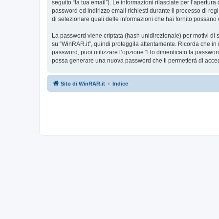
seguito “la tua email”). Le informazioni rilasciate per l’apertur
password ed indirizzo email richiesti durante il processo di regis
di selezionare quali delle informazioni che hai fornito possano 
La password viene criptata (hash unidirezionale) per motivi di s
su “WinRAR.it”, quindi proteggila attentamente. Ricorda che in 
password, puoi utilizzare l’opzione “Ho dimenticato la password
possa generare una nuova password che ti permetterà di acce
Sito di WinRAR.it
Indice