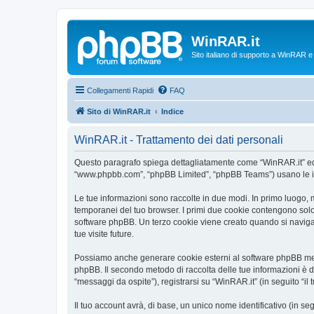
WinRAR.it
Sito italiano di supporto a WinRAR 
Collegamenti Rapidi
FAQ
Sito di WinRAR.it
Indice
WinRAR.it - Trattamento dei dati personali
Questo paragrafo spiega dettagliatamente come “WinRAR.it” ed even
“www.phpbb.com”, “phpBB Limited”, “phpBB Teams”) usano le infor
Le tue informazioni sono raccolte in due modi. In primo luogo, m
temporanei del tuo browser. I primi due cookie contengono solo 
software phpBB. Un terzo cookie viene creato quando si naviga t
tue visite future.
Possiamo anche generare cookie esterni al software phpBB mentr
phpBB. Il secondo metodo di raccolta delle tue informazioni è d
“messaggi da ospite”), registrarsi su “WinRAR.it” (in seguito “il 
Il tuo account avrà, di base, un unico nome identificativo (in s