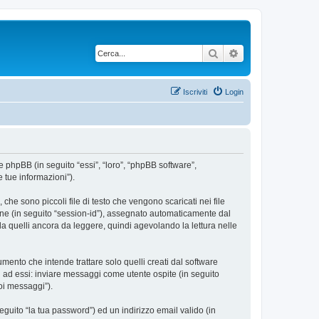
Cerca
Ricerca avanzata
Iscriviti
Login
e phpBB (in seguito “essi”, “loro”, “phpBB software”,
 tue informazioni”).
he sono piccoli file di testo che vengono scaricati nei file
ione (in seguito “session-id”), assegnato automaticamente dal
a quelli ancora da leggere, quindi agevolando la lettura nelle
nto che intende trattare solo quelli creati dal software
i ad essi: inviare messaggi come utente ospite (in seguito
uoi messaggi”).
eguito “la tua password”) ed un indirizzo email valido (in