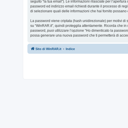
seguito “la tua email”). Le informazioni rilasciate per l’apertur
password ed indirizzo email richiesti durante il processo di regis
di selezionare quali delle informazioni che hai fornito possano 
La password viene criptata (hash unidirezionale) per motivi di s
su “WinRAR.it”, quindi proteggila attentamente. Ricorda che in 
password, puoi utilizzare l’opzione “Ho dimenticato la password
possa generare una nuova password che ti permetterà di acce
Sito di WinRAR.it
Indice