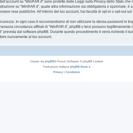
a dell’account su “WinRAR.it” sono protette dalle Leggi sulla Privacy dello Stato che o
trazione su “WinRAR.it”, quale altra informazione sia obbligatoria o opzionale, è a tot
essere rese pubbliche. All’interno del tuo account, hai facoltà di opt-in o opt-out s
icurezza. In ogni caso ti raccomandiamo di non utilizzare la stessa password in tro
nessuna circostanza affiliati di “WinRAR.it”, phpBB o terzi possono legittimamente 
” prevista dal software phpBB. Durante questo procedimento ti verrà richiesto il t
dere nuovamente al tuo account.
Creato da
phpBB
® Forum Software © phpBB Limited
Traduzione Italiana
phpBB-Store.it
Privacy
|
Condizioni