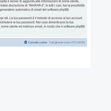
spita il server. In aggiunta alle informazioni di nome utente,
ale discrezione di “WinRAR.it”. In tutti i casi, hai la possibilità
ul generatore automatico di email del software phpBB.
ppi siti. La tua password è il metodo di accesso al tuo account
richiedere la tua password. Nel caso dimenticassi la tua
uo nome utente ed indirizzo email, in modo che il software phpBB
Cancella cookie
Tutti gli orari sono
UTC+02:00