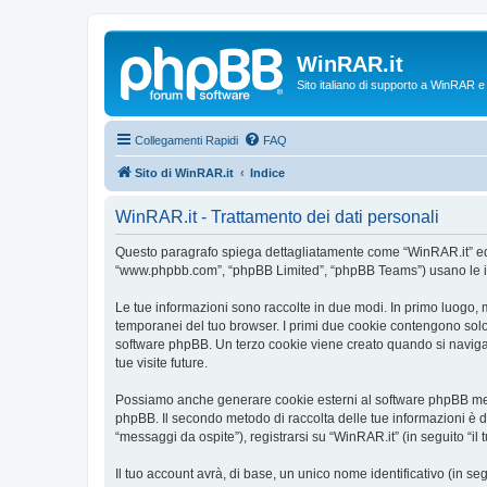
WinRAR.it
Sito italiano di supporto a WinRAR 
Collegamenti Rapidi
FAQ
Sito di WinRAR.it
Indice
WinRAR.it - Trattamento dei dati personali
Questo paragrafo spiega dettagliatamente come “WinRAR.it” ed even
“www.phpbb.com”, “phpBB Limited”, “phpBB Teams”) usano le infor
Le tue informazioni sono raccolte in due modi. In primo luogo, m
temporanei del tuo browser. I primi due cookie contengono solo 
software phpBB. Un terzo cookie viene creato quando si naviga t
tue visite future.
Possiamo anche generare cookie esterni al software phpBB mentr
phpBB. Il secondo metodo di raccolta delle tue informazioni è d
“messaggi da ospite”), registrarsi su “WinRAR.it” (in seguito “il 
Il tuo account avrà, di base, un unico nome identificativo (in s