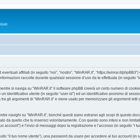
e RAR
tuali affiliati (in seguito “noi”, “nostro”, “WinRAR.it”, “https://winrar.it/phpBB3”) 
mazioni raccolte durante qualsiasi sessione d’uso da te effettuata (in seguito “le
entre si naviga su “WinRAR.it” il software phpBB creerà un certo numero di cookie, c
un identificativo utente (in seguito “user-id”) ed un identificativo anonimo di sess
ra gli argomenti di “WinRAR.it” e viene usato per memorizzare gli argomenti letti d
e navighi su “WinRAR.it”, benché questi siano estranei agli scopi di questo docume
ato da quello che tu inserisci volontariamente. Con questo sono intesi e non limitat
tuo account”) e l’invio di messaggi dopo la registrazione e l’accesso (in seguito “i t
eguito “il tuo nome utente”), una password da usare per accedere al tuo account (in s