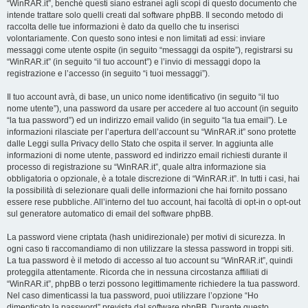
“WinRAR.it”, benché questi siano estranei agli scopi di questo documento che
intende trattare solo quelli creati dal software phpBB. Il secondo metodo di
raccolta delle tue informazioni è dato da quello che tu inserisci
volontariamente. Con questo sono intesi e non limitati ad essi: inviare
messaggi come utente ospite (in seguito “messaggi da ospite”), registrarsi su
“WinRAR.it” (in seguito “il tuo account”) e l’invio di messaggi dopo la
registrazione e l’accesso (in seguito “i tuoi messaggi”).
Il tuo account avrà, di base, un unico nome identificativo (in seguito “il tuo
nome utente”), una password da usare per accedere al tuo account (in seguito
“la tua password”) ed un indirizzo email valido (in seguito “la tua email”). Le
informazioni rilasciate per l’apertura dell’account su “WinRAR.it” sono protette
dalle Leggi sulla Privacy dello Stato che ospita il server. In aggiunta alle
informazioni di nome utente, password ed indirizzo email richiesti durante il
processo di registrazione su “WinRAR.it”, quale altra informazione sia
obbligatoria o opzionale, è a totale discrezione di “WinRAR.it”. In tutti i casi, hai
la possibilità di selezionare quali delle informazioni che hai fornito possano
essere rese pubbliche. All’interno del tuo account, hai facoltà di opt-in o opt-out
sul generatore automatico di email del software phpBB.
La password viene criptata (hash unidirezionale) per motivi di sicurezza. In
ogni caso ti raccomandiamo di non utilizzare la stessa password in troppi siti.
La tua password è il metodo di accesso al tuo account su “WinRAR.it”, quindi
proteggila attentamente. Ricorda che in nessuna circostanza affiliati di
“WinRAR.it”, phpBB o terzi possono legittimamente richiedere la tua password.
Nel caso dimenticassi la tua password, puoi utilizzare l’opzione “Ho
dimenticato la password” prevista dal software phpBB. Durante questo