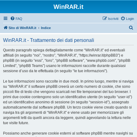
WinRAR.it
FAQ
Iscriviti
Login
C
Sito di WinRAR.it
Indice
e
WinRAR.it - Trattamento dei dati personali
r
c
Questo paragrafo spiega dettagliatamente come “WinRAR.it” ed eventuali
affiliati (in seguito “noi”, “nostro”, “WinRAR.it”, “https://winrar.it/phpBB3”) e
a
phpBB (in seguito “essi”, “loro”, “phpBB software”, “www.phpbb.com”, “phpBB
Limited”, “phpBB Teams”) usano le informazioni raccolte durante qualsiasi
sessione d’uso da te effettuata (in seguito “le tue informazioni”).
Le tue informazioni sono raccolte in due modi. In primo luogo, mentre si naviga
su “WinRAR.it” il software phpBB creerà un certo numero di cookie, che sono
piccoli file di testo che vengono scaricati nei file temporanei del tuo browser. I
primi due cookie contengono solo un identificativo utente (in seguito “user-id”)
ed un identificativo anonimo di sessione (in seguito “session-id”), assegnato
automaticamente dal software phpBB. Un terzo cookie viene creato quando si
naviga tra gli argomenti di “WinRAR.it” e viene usato per memorizzare gli
argomenti letti da quelli ancora da leggere, quindi agevolando la lettura nelle
tue visite future.
Possiamo anche generare cookie esterni al software phpBB mentre navighi su