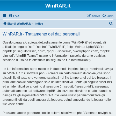
WinRAR.it
FAQ
Iscriviti
Login
C
Sito di WinRAR.it
Indice
e
WinRAR.it - Trattamento dei dati personali
r
c
Questo paragrafo spiega dettagliatamente come “WinRAR.it” ed eventuali
affiliati (in seguito “noi”, “nostro”, “WinRAR.it”, “https://winrar.it/phpBB3”) e
a
phpBB (in seguito “essi”, “loro”, “phpBB software”, “www.phpbb.com”, “phpBB
Limited”, “phpBB Teams”) usano le informazioni raccolte durante qualsiasi
sessione d’uso da te effettuata (in seguito “le tue informazioni”).
Le tue informazioni sono raccolte in due modi. In primo luogo, mentre si naviga
su “WinRAR.it” il software phpBB creerà un certo numero di cookie, che sono
piccoli file di testo che vengono scaricati nei file temporanei del tuo browser. I
primi due cookie contengono solo un identificativo utente (in seguito “user-id”)
ed un identificativo anonimo di sessione (in seguito “session-id”), assegnato
automaticamente dal software phpBB. Un terzo cookie viene creato quando si
naviga tra gli argomenti di “WinRAR.it” e viene usato per memorizzare gli
argomenti letti da quelli ancora da leggere, quindi agevolando la lettura nelle
tue visite future.
Possiamo anche generare cookie esterni al software phpBB mentre navighi su