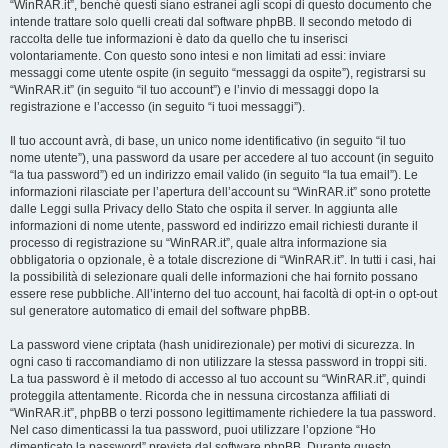
“WinRAR.it”, benché questi siano estranei agli scopi di questo documento che
intende trattare solo quelli creati dal software phpBB. Il secondo metodo di
raccolta delle tue informazioni è dato da quello che tu inserisci
volontariamente. Con questo sono intesi e non limitati ad essi: inviare
messaggi come utente ospite (in seguito “messaggi da ospite”), registrarsi su
“WinRAR.it” (in seguito “il tuo account”) e l’invio di messaggi dopo la
registrazione e l’accesso (in seguito “i tuoi messaggi”).
Il tuo account avrà, di base, un unico nome identificativo (in seguito “il tuo
nome utente”), una password da usare per accedere al tuo account (in seguito
“la tua password”) ed un indirizzo email valido (in seguito “la tua email”). Le
informazioni rilasciate per l’apertura dell’account su “WinRAR.it” sono protette
dalle Leggi sulla Privacy dello Stato che ospita il server. In aggiunta alle
informazioni di nome utente, password ed indirizzo email richiesti durante il
processo di registrazione su “WinRAR.it”, quale altra informazione sia
obbligatoria o opzionale, è a totale discrezione di “WinRAR.it”. In tutti i casi, hai
la possibilità di selezionare quali delle informazioni che hai fornito possano
essere rese pubbliche. All’interno del tuo account, hai facoltà di opt-in o opt-out
sul generatore automatico di email del software phpBB.
La password viene criptata (hash unidirezionale) per motivi di sicurezza. In
ogni caso ti raccomandiamo di non utilizzare la stessa password in troppi siti.
La tua password è il metodo di accesso al tuo account su “WinRAR.it”, quindi
proteggila attentamente. Ricorda che in nessuna circostanza affiliati di
“WinRAR.it”, phpBB o terzi possono legittimamente richiedere la tua password.
Nel caso dimenticassi la tua password, puoi utilizzare l’opzione “Ho
dimenticato la password” prevista dal software phpBB. Durante questo